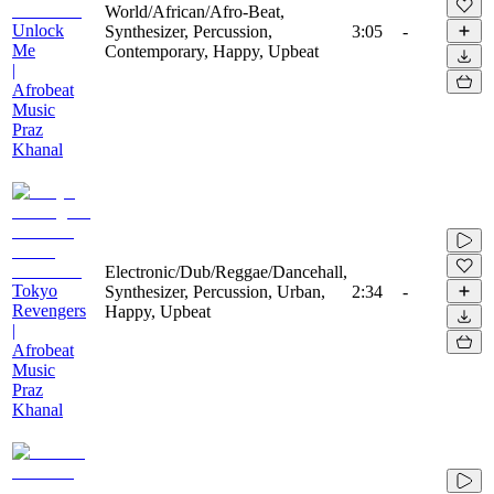
World/African/Afro-Beat,
Unlock
Synthesizer, Percussion,
3:05
-
Me
Contemporary, Happy, Upbeat
|
Afrobeat
Music
Praz
Khanal
Electronic/Dub/Reggae/Dancehall,
Tokyo
Synthesizer, Percussion, Urban,
2:34
-
Revengers
Happy, Upbeat
|
Afrobeat
Music
Praz
Khanal