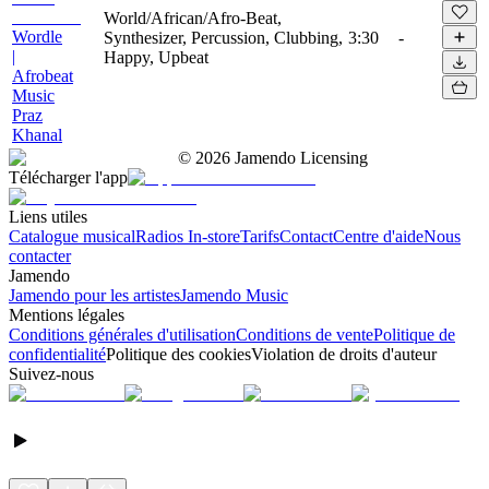
World/African/Afro-Beat,
Wordle
Synthesizer, Percussion, Clubbing,
3:30
-
|
Happy, Upbeat
Afrobeat
Music
Praz
Khanal
©
2026
Jamendo Licensing
Télécharger l'app
Liens utiles
Catalogue musical
Radios In-store
Tarifs
Contact
Centre d'aide
Nous
contacter
Jamendo
Jamendo pour les artistes
Jamendo Music
Mentions légales
Conditions générales d'utilisation
Conditions de vente
Politique de
confidentialité
Politique des cookies
Violation de droits d'auteur
Suivez-nous