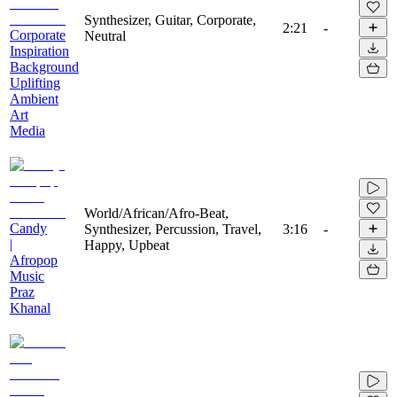
Synthesizer, Guitar, Corporate,
2:21
-
Corporate
Neutral
Inspiration
Background
Uplifting
Ambient
Art
Media
World/African/Afro-Beat,
Candy
Synthesizer, Percussion, Travel,
3:16
-
|
Happy, Upbeat
Afropop
Music
Praz
Khanal