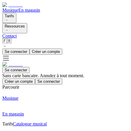
Musique
En magasin
Tarifs
Ressources
Contact
🇫🇷
Se connecter
Créer un compte
Se connecter
Sans carte bancaire. Annulez à tout moment.
Créer un compte
Se connecter
Parcourir
Musique
En magasin
Tarifs
Catalogue musical