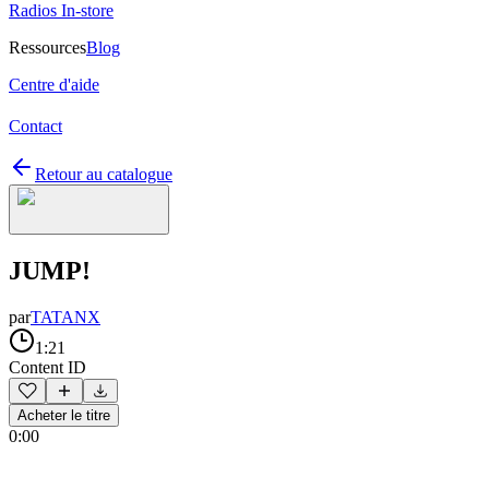
Radios In-store
Ressources
Blog
Centre d'aide
Contact
Retour au catalogue
JUMP!
par
TATANX
1:21
Content ID
Acheter le titre
0:00