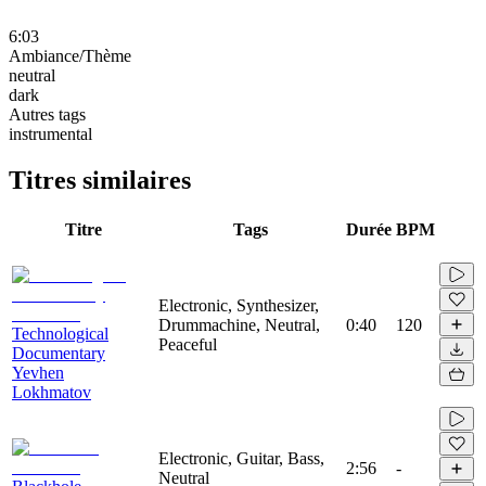
6:03
Ambiance/Thème
neutral
dark
Autres tags
instrumental
Titres similaires
Titre
Tags
Durée
BPM
Electronic, Synthesizer,
Drummachine, Neutral,
0:40
120
Technological
Peaceful
Documentary
Yevhen
Lokhmatov
Electronic, Guitar, Bass,
2:56
-
Neutral