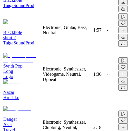
Blackhole
TaigaSoundProd
Electronic, Guitar, Bass,
1:57
-
Blackhole
Neutral
short 2
TaigaSoundProd
Synth Pop
Electronic, Synthesizer,
Long
Videogame, Neutral,
1:36
-
Logo
Upbeat
Nazar
Hrushko
Danger
Electronic, Synthesizer,
Asia
Clubbing, Neutral,
2:18
-
Travel