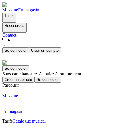
Musique
En magasin
Tarifs
Ressources
Contact
🇫🇷
Se connecter
Créer un compte
Se connecter
Sans carte bancaire. Annulez à tout moment.
Créer un compte
Se connecter
Parcourir
Musique
En magasin
Tarifs
Catalogue musical