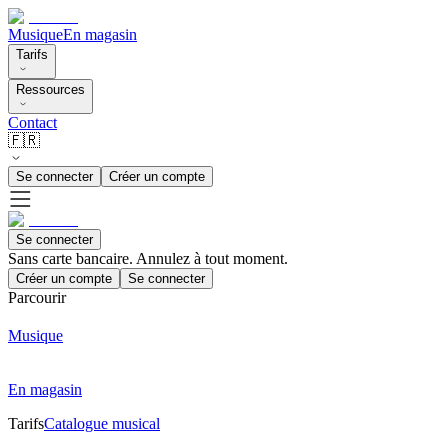
Musique
En magasin
Tarifs
Ressources
Contact
🇫🇷
Se connecter
Créer un compte
Se connecter
Sans carte bancaire. Annulez à tout moment.
Créer un compte
Se connecter
Parcourir
Musique
En magasin
Tarifs
Catalogue musical