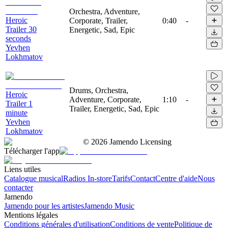
Orchestra, Adventure,
Heroic
Corporate, Trailer,
0:40
-
Trailer 30
Energetic, Sad, Epic
seconds
Yevhen
Lokhmatov
Drums, Orchestra,
Heroic
Adventure, Corporate,
1:10
-
Trailer 1
Trailer, Energetic, Sad, Epic
minute
Yevhen
Lokhmatov
©
2026
Jamendo Licensing
Télécharger l'app
Liens utiles
Catalogue musical
Radios In-store
Tarifs
Contact
Centre d'aide
Nous
contacter
Jamendo
Jamendo pour les artistes
Jamendo Music
Mentions légales
Conditions générales d'utilisation
Conditions de vente
Politique de