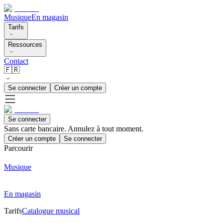
Musique
En magasin
Tarifs
Ressources
Contact
🇫🇷
Se connecter
Créer un compte
Se connecter
Sans carte bancaire. Annulez à tout moment.
Créer un compte
Se connecter
Parcourir
Musique
En magasin
Tarifs
Catalogue musical