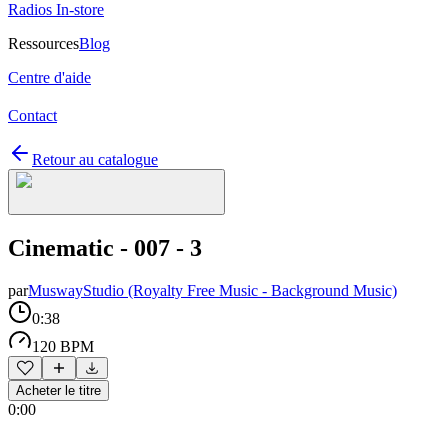
Radios In-store
Ressources
Blog
Centre d'aide
Contact
Retour au catalogue
Cinematic - 007 - 3
par
MuswayStudio (Royalty Free Music - Background Music)
0:38
120 BPM
Acheter le titre
0:00