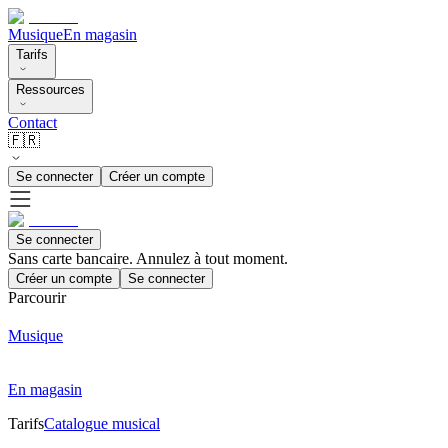
Musique
En magasin
Tarifs
Ressources
Contact
🇫🇷
Se connecter
Créer un compte
Se connecter
Sans carte bancaire. Annulez à tout moment.
Créer un compte
Se connecter
Parcourir
Musique
En magasin
Tarifs
Catalogue musical