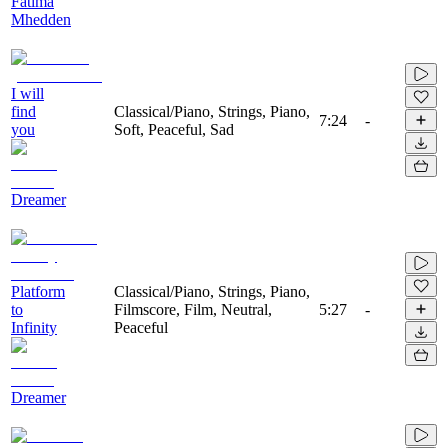
Fatima
Mhedden
I will
find
Classical/Piano, Strings, Piano,
7:24
-
you
Soft, Peaceful, Sad
Dreamer
Platform
Classical/Piano, Strings, Piano,
to
Filmscore, Film, Neutral,
5:27
-
Infinity
Peaceful
Dreamer