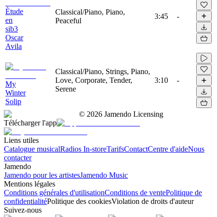
Ètude
Classical/Piano, Piano,
3:45
-
en
Peaceful
sib3
Oscar
Avila
Classical/Piano, Strings, Piano,
Love, Corporate, Tender,
3:10
-
My
Serene
Winter
Solip
©
2026
Jamendo Licensing
Télécharger l'app
Liens utiles
Catalogue musical
Radios In-store
Tarifs
Contact
Centre d'aide
Nous
contacter
Jamendo
Jamendo pour les artistes
Jamendo Music
Mentions légales
Conditions générales d'utilisation
Conditions de vente
Politique de
confidentialité
Politique des cookies
Violation de droits d'auteur
Suivez-nous