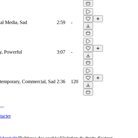
ial Media, Sad
2:59
-
ty, Powerful
3:07
-
ntemporary, Commercial, Sad
2:36
120
tacter