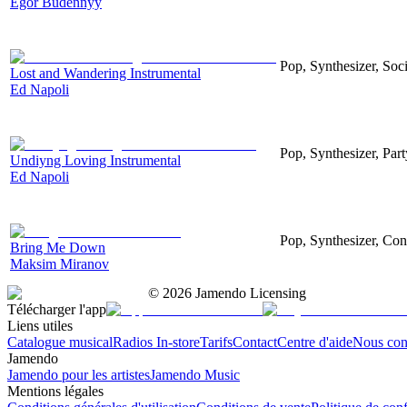
Egor Budennyy
Pop, Synthesizer, Soc
Lost and Wandering Instrumental
Ed Napoli
Pop, Synthesizer, Par
Undiyng Loving Instrumental
Ed Napoli
Pop, Synthesizer, Co
Bring Me Down
Maksim Miranov
©
2026
Jamendo Licensing
Télécharger l'app
Liens utiles
Catalogue musical
Radios In-store
Tarifs
Contact
Centre d'aide
Nous con
Jamendo
Jamendo pour les artistes
Jamendo Music
Mentions légales