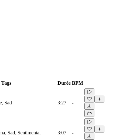
Tags
Durée
BPM
e, Sad
3:27
-
ma, Sad, Sentimental
3:07
-