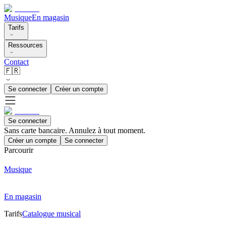
Musique
En magasin
Tarifs
Ressources
Contact
🇫🇷
Se connecter
Créer un compte
Se connecter
Sans carte bancaire. Annulez à tout moment.
Créer un compte
Se connecter
Parcourir
Musique
En magasin
Tarifs
Catalogue musical