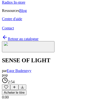
Radios In-store
Ressources
Blog
Centre d'aide
Contact
Retour au catalogue
SENSE OF LIGHT
par
Egor Budennyy
pop
2:54
Acheter le titre
0:00