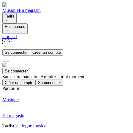
Musique
En magasin
Tarifs
Ressources
Contact
🇫🇷
Se connecter
Créer un compte
Se connecter
Sans carte bancaire. Annulez à tout moment.
Créer un compte
Se connecter
Parcourir
Musique
En magasin
Tarifs
Catalogue musical