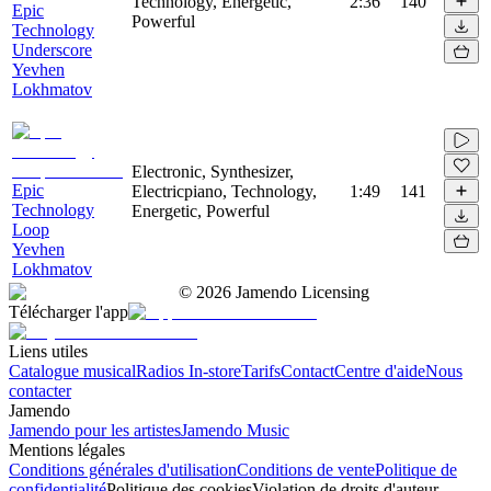
Technology, Energetic,
2:36
140
Epic
Powerful
Technology
Underscore
Yevhen
Lokhmatov
Electronic, Synthesizer,
Epic
Electricpiano, Technology,
1:49
141
Technology
Energetic, Powerful
Loop
Yevhen
Lokhmatov
©
2026
Jamendo Licensing
Télécharger l'app
Liens utiles
Catalogue musical
Radios In-store
Tarifs
Contact
Centre d'aide
Nous
contacter
Jamendo
Jamendo pour les artistes
Jamendo Music
Mentions légales
Conditions générales d'utilisation
Conditions de vente
Politique de
confidentialité
Politique des cookies
Violation de droits d'auteur