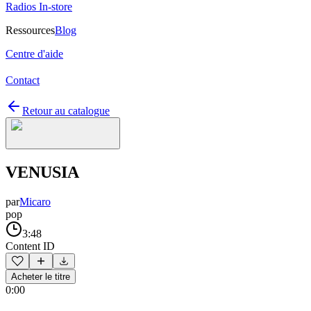
Radios In-store
Ressources
Blog
Centre d'aide
Contact
Retour au catalogue
VENUSIA
par
Micaro
pop
3:48
Content ID
Acheter le titre
0:00