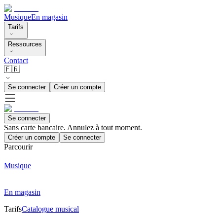
Musique
En magasin
Tarifs
Ressources
Contact
🇫🇷
Se connecter
Créer un compte
Se connecter
Sans carte bancaire. Annulez à tout moment.
Créer un compte
Se connecter
Parcourir
Musique
En magasin
Tarifs
Catalogue musical