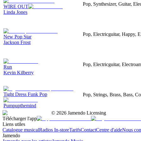
Pop, Synthesizer, Guitar, Ele
WIRE OUT
Linda Jones
Pop, Electricguitar, Happy, E
New Pop Star
Jackson Frost
Pop, Electricguitar, Electroam
Run
Kevin Kilberry
Tight Dress Funk Pop
Pop, Strings, Brass, Bass, 
Pumpupthemind
©
2026
Jamendo Licensing
Télécharger l'app
Liens utiles
Catalogue musical
Radios In-store
Tarifs
Contact
Centre d'aide
Nous con
Jamendo