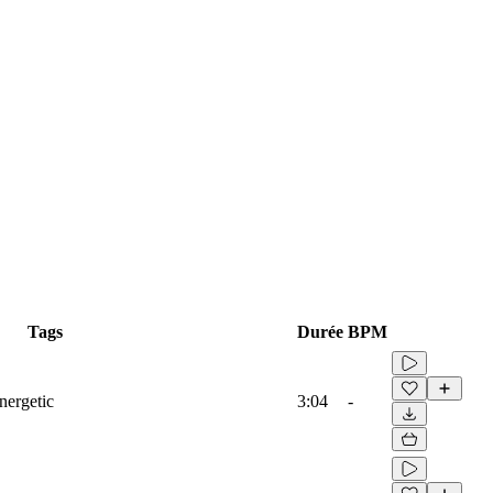
Tags
Durée
BPM
nergetic
3:04
-