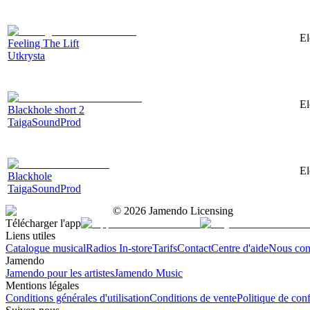
El
Feeling The Lift
Utkrysta
El
Blackhole short 2
TaigaSoundProd
El
Blackhole
TaigaSoundProd
©
2026
Jamendo Licensing
Télécharger l'app
Liens utiles
Catalogue musical
Radios In-store
Tarifs
Contact
Centre d'aide
Nous con
Jamendo
Jamendo pour les artistes
Jamendo Music
Mentions légales
Conditions générales d'utilisation
Conditions de vente
Politique de conf