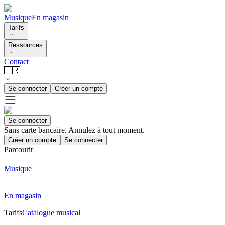
Musique
En magasin
Tarifs
Ressources
Contact
🇫🇷
Se connecter
Créer un compte
Se connecter
Sans carte bancaire. Annulez à tout moment.
Créer un compte
Se connecter
Parcourir
Musique
En magasin
Tarifs
Catalogue musical