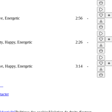
e, Energetic
2:56
-
rty, Happy, Energetic
2:26
-
ove, Happy, Energetic
3:14
-
tacter