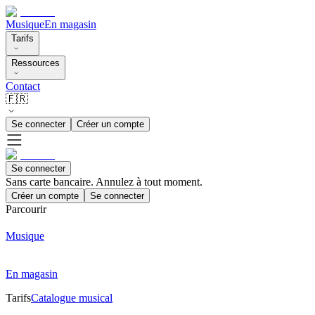
Musique
En magasin
Tarifs
Ressources
Contact
🇫🇷
Se connecter
Créer un compte
Se connecter
Sans carte bancaire. Annulez à tout moment.
Créer un compte
Se connecter
Parcourir
Musique
En magasin
Tarifs
Catalogue musical