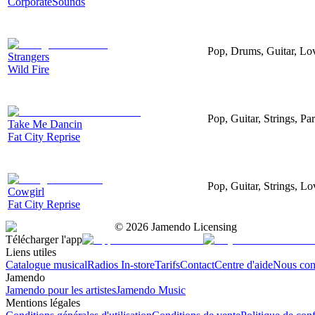
CorporateSounds
Pop, Drums, Guitar, Lov
Strangers
Wild Fire
Pop, Guitar, Strings, Pa
Take Me Dancin
Fat City Reprise
Pop, Guitar, Strings, L
Cowgirl
Fat City Reprise
©
2026
Jamendo Licensing
Télécharger l'app
Liens utiles
Catalogue musical
Radios In-store
Tarifs
Contact
Centre d'aide
Nous con
Jamendo
Jamendo pour les artistes
Jamendo Music
Mentions légales