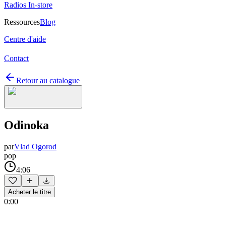
Radios In-store
Ressources
Blog
Centre d'aide
Contact
Retour au catalogue
Odinoka
par
Vlad Ogorod
pop
4:06
Acheter le titre
0:00