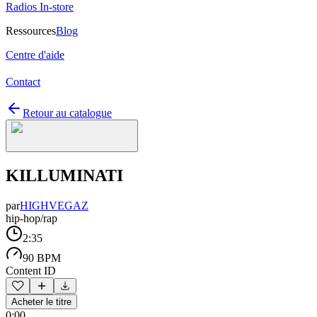
Radios In-store
Ressources
Blog
Centre d'aide
Contact
Retour au catalogue
KILLUMINATI
par
HIGHVEGAZ
hip-hop/rap
2:35
90 BPM
Content ID
Acheter le titre
0:00