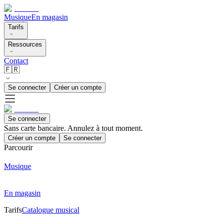
Musique
En magasin
Tarifs
Ressources
Contact
🇫🇷
Se connecter
Créer un compte
Se connecter
Sans carte bancaire. Annulez à tout moment.
Créer un compte
Se connecter
Parcourir
Musique
En magasin
Tarifs
Catalogue musical