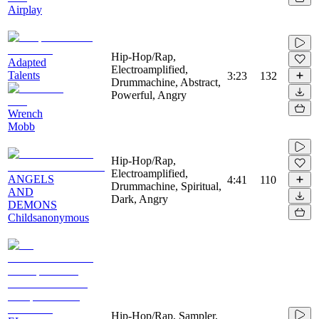
Airplay
Hip-Hop/Rap,
Adapted
Electroamplified,
Talents
3:23
132
Drummachine, Abstract,
Powerful, Angry
Wrench
Mobb
Hip-Hop/Rap,
Electroamplified,
ANGELS
4:41
110
Drummachine, Spiritual,
AND
Dark, Angry
DEMONS
Childsanonymous
Hip-Hop/Rap, Sampler,