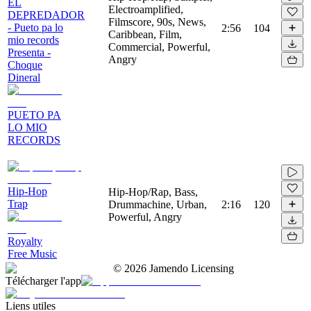
EL
Electroamplified,
DEPREDADOR
Filmscore, 90s, News,
- Pueto pa lo
2:56
104
Caribbean, Film,
mio records
Commercial, Powerful,
Presenta -
Angry
Choque
Dineral
PUETO PA
LO MIO
RECORDS
Hip-Hop
Hip-Hop/Rap, Bass,
Trap
Drummachine, Urban,
2:16
120
Powerful, Angry
Royalty
Free Music
©
2026
Jamendo Licensing
Télécharger l'app
Liens utiles