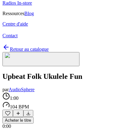
Radios In-store
Ressources
Blog
Centre d'aide
Contact
Retour au catalogue
Upbeat Folk Ukulele Fun
par
AudioSphere
1:00
104 BPM
Acheter le titre
0:00