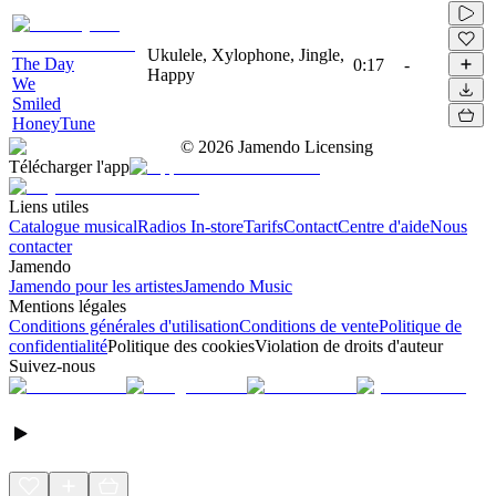
Ukulele, Xylophone, Jingle,
The Day
0:17
-
Happy
We
Smiled
HoneyTune
©
2026
Jamendo Licensing
Télécharger l'app
Liens utiles
Catalogue musical
Radios In-store
Tarifs
Contact
Centre d'aide
Nous
contacter
Jamendo
Jamendo pour les artistes
Jamendo Music
Mentions légales
Conditions générales d'utilisation
Conditions de vente
Politique de
confidentialité
Politique des cookies
Violation de droits d'auteur
Suivez-nous