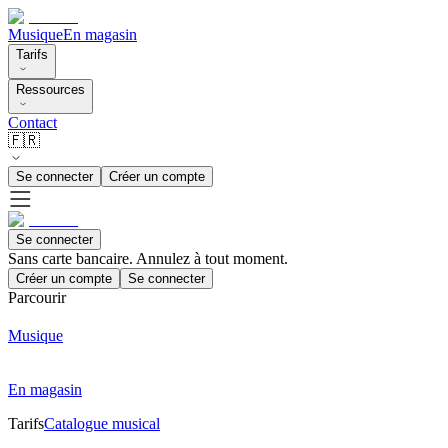
Musique
En magasin
Tarifs
Ressources
Contact
🇫🇷
Se connecter
Créer un compte
Se connecter
Sans carte bancaire. Annulez à tout moment.
Créer un compte
Se connecter
Parcourir
Musique
En magasin
Tarifs
Catalogue musical