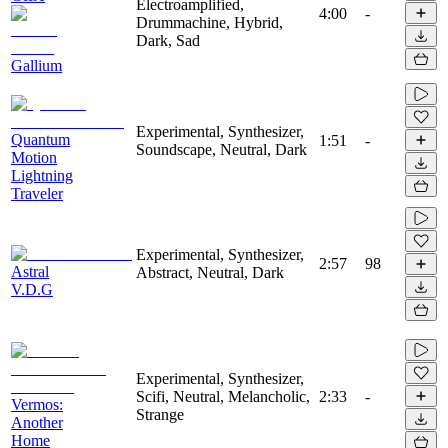
Electroamplified,
4:00
-
Drummachine, Hybrid,
Dark, Sad
Gallium
Experimental, Synthesizer,
Quantum
1:51
-
Soundscape, Neutral, Dark
Motion
Lightning
Traveler
Experimental, Synthesizer,
2:57
98
Astral
Abstract, Neutral, Dark
V.D.G
Experimental, Synthesizer,
Scifi, Neutral, Melancholic,
2:33
-
Vermos:
Strange
Another
Home