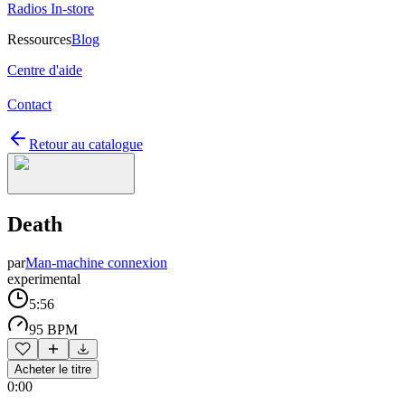
Radios In-store
Ressources
Blog
Centre d'aide
Contact
Retour au catalogue
Death
par
Man-machine connexion
experimental
5:56
95 BPM
Acheter le titre
0:00