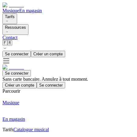
Musique
En magasin
Tarifs
Ressources
Contact
🇫🇷
Se connecter
Créer un compte
Se connecter
Sans carte bancaire. Annulez à tout moment.
Créer un compte
Se connecter
Parcourir
Musique
En magasin
Tarifs
Catalogue musical