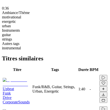
0:36
Ambiance/Thème
motivational
energetic
urban
Instruments
guitar
strings
Autres tags
instrumental
Titres similaires
Titre
Tags
Durée
BPM
Funk/R&B, Guitar, Strings,
Upbeat
1:40
-
Urban, Energetic
Funk
Drive
CorporateSounds