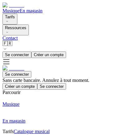
Musique
En magasin
Tarifs
Ressources
Contact
🇫🇷
Se connecter
Créer un compte
Se connecter
Sans carte bancaire. Annulez à tout moment.
Créer un compte
Se connecter
Parcourir
Musique
En magasin
Tarifs
Catalogue musical