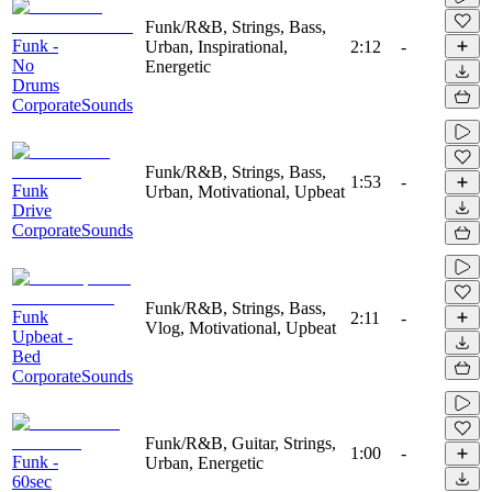
Funk/R&B, Strings, Bass,
Funk -
Urban, Inspirational,
2:12
-
No
Energetic
Drums
CorporateSounds
Funk/R&B, Strings, Bass,
1:53
-
Funk
Urban, Motivational, Upbeat
Drive
CorporateSounds
Funk/R&B, Strings, Bass,
Funk
2:11
-
Vlog, Motivational, Upbeat
Upbeat -
Bed
CorporateSounds
Funk/R&B, Guitar, Strings,
1:00
-
Funk -
Urban, Energetic
60sec