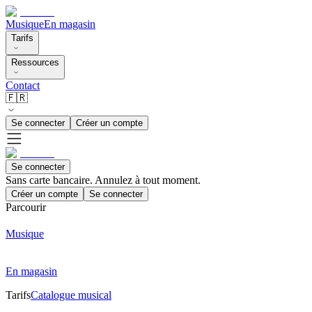
Musique
En magasin
Tarifs
Ressources
Contact
🇫🇷
Se connecter
Créer un compte
Se connecter
Sans carte bancaire. Annulez à tout moment.
Créer un compte
Se connecter
Parcourir
Musique
En magasin
Tarifs
Catalogue musical