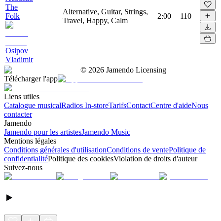
The
Alternative, Guitar, Strings,
Folk
2:00
110
Travel, Happy, Calm
Osipov
Vladimir
©
2026
Jamendo Licensing
Télécharger l'app
Liens utiles
Catalogue musical
Radios In-store
Tarifs
Contact
Centre d'aide
Nous
contacter
Jamendo
Jamendo pour les artistes
Jamendo Music
Mentions légales
Conditions générales d'utilisation
Conditions de vente
Politique de
confidentialité
Politique des cookies
Violation de droits d'auteur
Suivez-nous