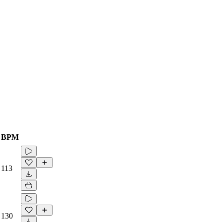
BPM
113
130