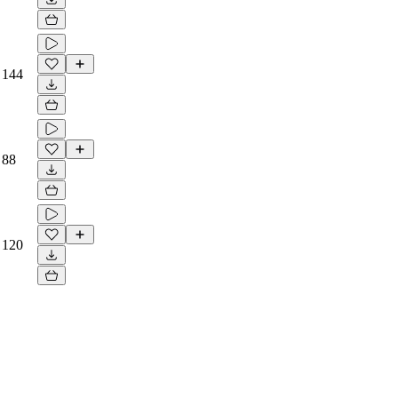
144
88
120