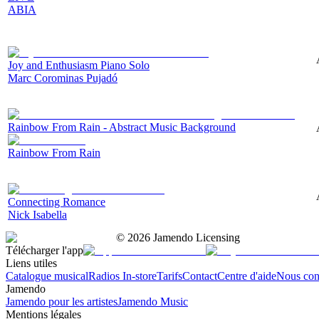
ABIA
Joy and Enthusiasm Piano Solo
Marc Corominas Pujadó
Rainbow From Rain - Abstract Music Background
Rainbow From Rain
Connecting Romance
Nick Isabella
©
2026
Jamendo Licensing
Télécharger l'app
Liens utiles
Catalogue musical
Radios In-store
Tarifs
Contact
Centre d'aide
Nous con
Jamendo
Jamendo pour les artistes
Jamendo Music
Mentions légales