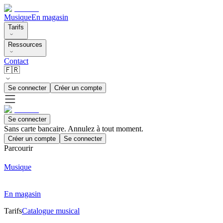
Musique
En magasin
Tarifs
Ressources
Contact
🇫🇷
Se connecter
Créer un compte
Se connecter
Sans carte bancaire. Annulez à tout moment.
Créer un compte
Se connecter
Parcourir
Musique
En magasin
Tarifs
Catalogue musical