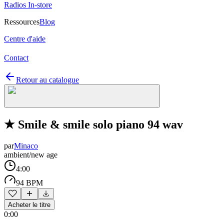
Radios In-store
Ressources
Blog
Centre d'aide
Contact
Retour au catalogue
★ Smile & smile solo piano 94 wav
par
Minaco
ambient/new age
4:00
94 BPM
Acheter le titre
0:00