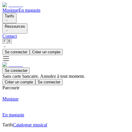
Musique
En magasin
Tarifs
Ressources
Contact
🇫🇷
Se connecter
Créer un compte
Se connecter
Sans carte bancaire. Annulez à tout moment.
Créer un compte
Se connecter
Parcourir
Musique
En magasin
Tarifs
Catalogue musical