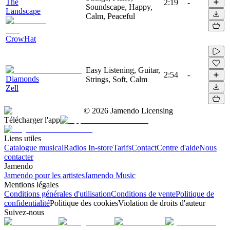
The
2:19
-
Soundscape, Happy,
Landscape
Calm, Peaceful
CrowHat
Easy Listening, Guitar,
2:54
-
Diamonds
Strings, Soft, Calm
Zell
©
2026
Jamendo Licensing
Télécharger l'app
Liens utiles
Catalogue musical
Radios In-store
Tarifs
Contact
Centre d'aide
Nous
contacter
Jamendo
Jamendo pour les artistes
Jamendo Music
Mentions légales
Conditions générales d'utilisation
Conditions de vente
Politique de
confidentialité
Politique des cookies
Violation de droits d'auteur
Suivez-nous