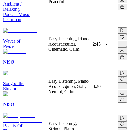
Peaceful
Ambient /
Relaxing
Podcast Music
instruman
Easy Listening, Piano,
Waves of
Acousticguitar,
2:45
-
Peace
Cinematic, Calm
NISØ
Easy Listening, Piano,
Song of the
Acousticguitar, Soft,
3:20
-
Stream
Neutral, Calm
NISØ
Easy Listening,
Beauty Of
Strings, Piano,