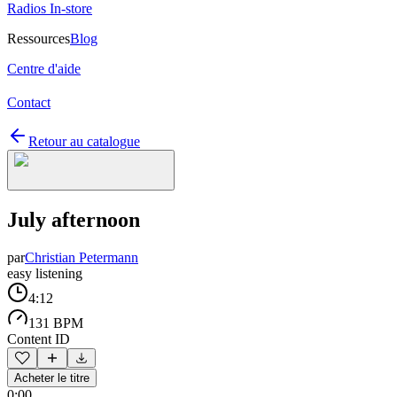
Radios In-store
Ressources
Blog
Centre d'aide
Contact
Retour au catalogue
July afternoon
par
Christian Petermann
easy listening
4:12
131 BPM
Content ID
Acheter le titre
0:00