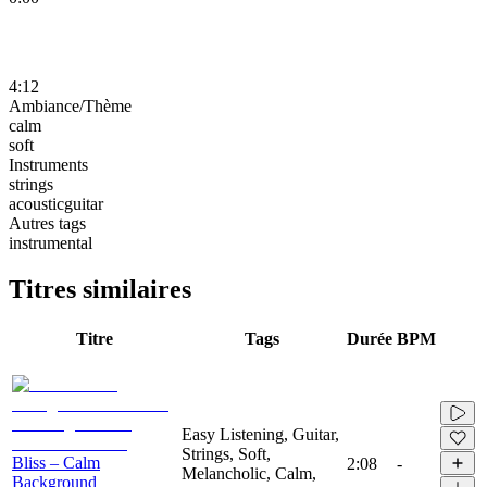
4:12
Ambiance/Thème
calm
soft
Instruments
strings
acousticguitar
Autres tags
instrumental
Titres similaires
Titre
Tags
Durée
BPM
Easy Listening, Guitar,
Strings, Soft,
Bliss – Calm
2:08
-
Melancholic, Calm,
Background