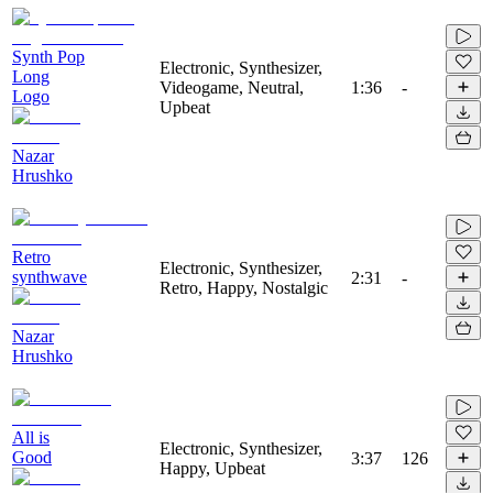
Synth Pop
Electronic, Synthesizer,
Long
Videogame, Neutral,
1:36
-
Logo
Upbeat
Nazar
Hrushko
Retro
Electronic, Synthesizer,
synthwave
2:31
-
Retro, Happy, Nostalgic
Nazar
Hrushko
All is
Electronic, Synthesizer,
Good
3:37
126
Happy, Upbeat