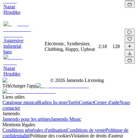
Nazar
Hrushko
Aggresive
Electronic, Synthesizer,
industrial
2:18
128
Clubbing, Happy, Upbeat
bass
Nazar
Hrushko
©
2026
Jamendo Licensing
Télécharger l'app
Liens utiles
Catalogue musical
Radios In-store
Tarifs
Contact
Centre d'aide
Nous
contacter
Jamendo
Jamendo pour les artistes
Jamendo Music
Mentions légales
Conditions générales d'utilisation
Conditions de vente
Politique de
confidentialité
Politique des cookies
Violation de droits d'auteur