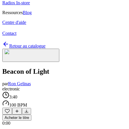
Radios In-store
Ressources
Blog
Centre d'aide
Contact
Retour au catalogue
Beacon of Light
par
Ron Gelinas
electronic
3:40
100 BPM
Acheter le titre
0:00