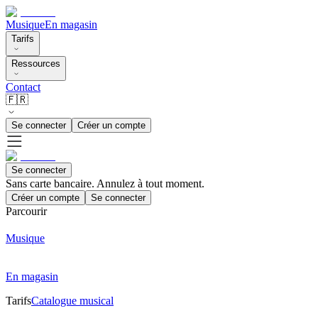
Musique
En magasin
Tarifs
Ressources
Contact
🇫🇷
Se connecter
Créer un compte
Se connecter
Sans carte bancaire. Annulez à tout moment.
Créer un compte
Se connecter
Parcourir
Musique
En magasin
Tarifs
Catalogue musical