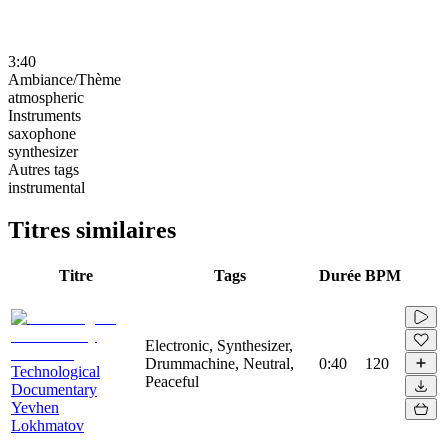
3:40
Ambiance/Thème
atmospheric
Instruments
saxophone
synthesizer
Autres tags
instrumental
Titres similaires
Titre
Tags
Durée
BPM
Electronic, Synthesizer,
Drummachine, Neutral,
0:40
120
Technological
Peaceful
Documentary
Yevhen
Lokhmatov