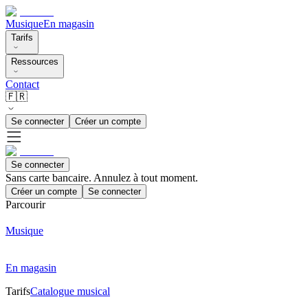
Musique
En magasin
Tarifs
Ressources
Contact
🇫🇷
Se connecter
Créer un compte
Se connecter
Sans carte bancaire. Annulez à tout moment.
Créer un compte
Se connecter
Parcourir
Musique
En magasin
Tarifs
Catalogue musical