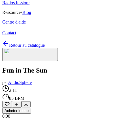
Radios In-store
Ressources
Blog
Centre d'aide
Contact
Retour au catalogue
Fun in The Sun
par
AudioSphere
2:11
85 BPM
Acheter le titre
0:00