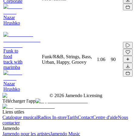
Corporate
Nazar
Hrushko
Funk to
food
Funk/R&B, Strings, Bass,
1:06
90
track with
Urban, Happy, Groovy
marimba
Nazar
Hrushko
©
2026
Jamendo Licensing
Télécharger l'app
Liens utiles
Catalogue musical
Radios In-store
Tarifs
Contact
Centre d'aide
Nous
contacter
Jamendo
Jamendo pour les artistes
Jamendo Music