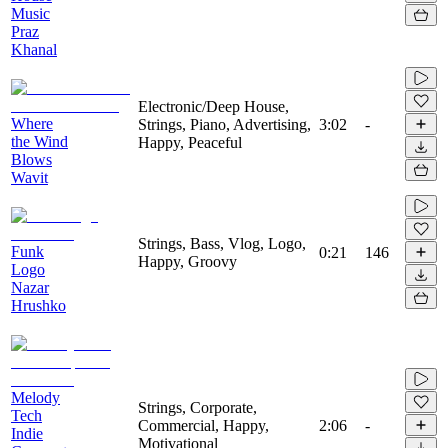
Music
Praz
Khanal
Electronic/Deep House,
Where
Strings, Piano, Advertising,
3:02
-
the Wind
Happy, Peaceful
Blows
Wavit
Strings, Bass, Vlog, Logo,
Funk
0:21
146
Happy, Groovy
Logo
Nazar
Hrushko
Melody
Strings, Corporate,
Tech
Commercial, Happy,
2:06
-
Indie
Motivational