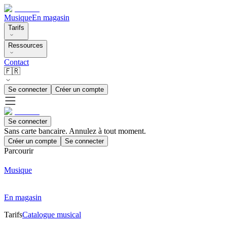
Musique
En magasin
Tarifs
Ressources
Contact
🇫🇷
Se connecter
Créer un compte
Se connecter
Sans carte bancaire. Annulez à tout moment.
Créer un compte
Se connecter
Parcourir
Musique
En magasin
Tarifs
Catalogue musical