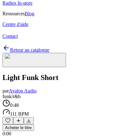
Radios In-store
Ressources
Blog
Centre d'aide
Contact
Retour au catalogue
Light Funk Short
par
Avalon Audio
funk/r&b
0:48
111 BPM
Acheter le titre
0:00