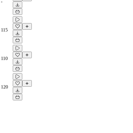
-
115
110
120