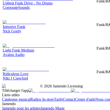
Funk/R&
Upbeat Funk Drive - No Drums
CorporateSounds
Funk/R&B
Intrusive Funk
Nick Gordy
Funk/R&
Light Funk Medium
Avalon Audio
Funk/R&
Ridiculous Love
Niki J Crawford
©
2026
Jamendo Licensing
Télécharger l'app
Liens utiles
Catalogue musical
Radios In-store
Tarifs
Contact
Centre d'aide
Nous con
Jamendo
Jamendo pour les artistes
Jamendo Music