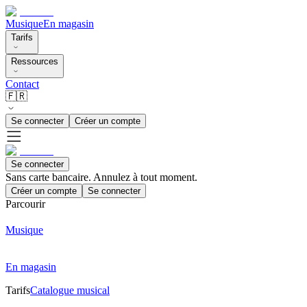
Musique
En magasin
Tarifs
Ressources
Contact
🇫🇷
Se connecter
Créer un compte
Se connecter
Sans carte bancaire. Annulez à tout moment.
Créer un compte
Se connecter
Parcourir
Musique
En magasin
Tarifs
Catalogue musical