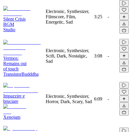
Electronic, Synthesizer,
Filmscore, Film,
3:25
-
Silent Crisis
Energetic, Sad
BGM
Studio
Electronic, Synthesizer,
Scifi, Dark, Nostalgic,
3:08
-
Vermos:
Sad
Remains out
of touch
TransistorBudddha
Impazzire e
Electronic, Synthesizer,
6:09
-
bruciare
Horror, Dark, Scary, Sad
Xenojam