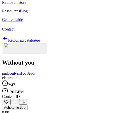
Radios In-store
Ressources
Blog
Centre d'aide
Contact
Retour au catalogue
Without you
par
Boulvard X-Audi
electronic
2:47
130 BPM
Content ID
Acheter le titre
0:00