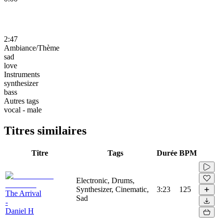
2:47
Ambiance/Thème
sad
love
Instruments
synthesizer
bass
Autres tags
vocal - male
Titres similaires
Titre
Tags
Durée
BPM
Electronic, Drums,
Synthesizer, Cinematic,
3:23
125
The Arrival
Sad
-
Daniel H