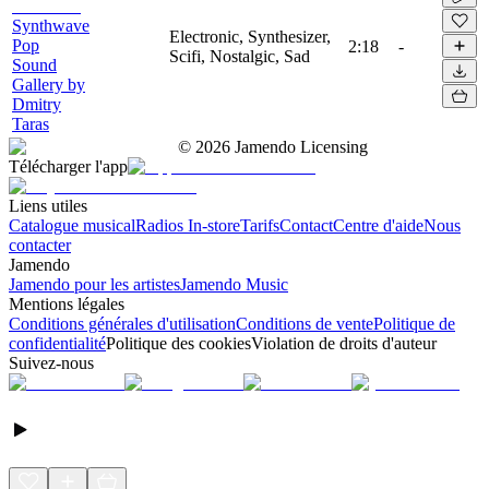
Synthwave
Electronic, Synthesizer,
Pop
2:18
-
Scifi, Nostalgic, Sad
Sound
Gallery by
Dmitry
Taras
©
2026
Jamendo Licensing
Télécharger l'app
Liens utiles
Catalogue musical
Radios In-store
Tarifs
Contact
Centre d'aide
Nous
contacter
Jamendo
Jamendo pour les artistes
Jamendo Music
Mentions légales
Conditions générales d'utilisation
Conditions de vente
Politique de
confidentialité
Politique des cookies
Violation de droits d'auteur
Suivez-nous