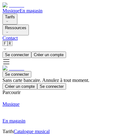
Musique
En magasin
Tarifs
Ressources
Contact
🇫🇷
Se connecter
Créer un compte
Se connecter
Sans carte bancaire. Annulez à tout moment.
Créer un compte
Se connecter
Parcourir
Musique
En magasin
Tarifs
Catalogue musical