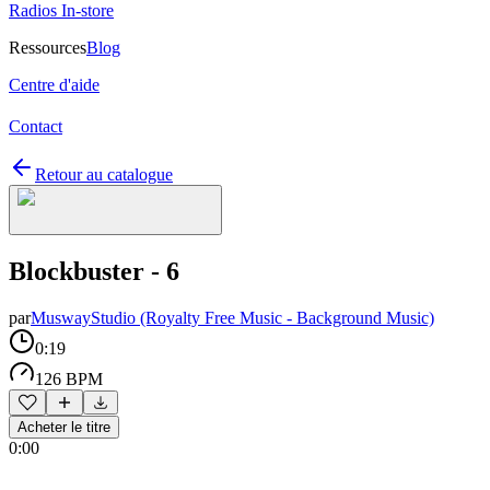
Radios In-store
Ressources
Blog
Centre d'aide
Contact
Retour au catalogue
Blockbuster - 6
par
MuswayStudio (Royalty Free Music - Background Music)
0:19
126 BPM
Acheter le titre
0:00