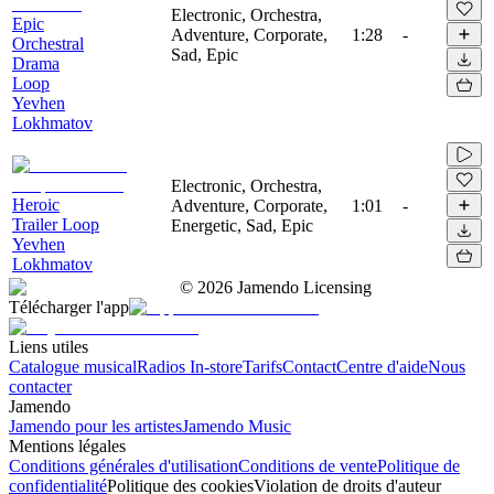
Electronic, Orchestra,
Epic
Adventure, Corporate,
1:28
-
Orchestral
Sad, Epic
Drama
Loop
Yevhen
Lokhmatov
Electronic, Orchestra,
Heroic
Adventure, Corporate,
1:01
-
Trailer Loop
Energetic, Sad, Epic
Yevhen
Lokhmatov
©
2026
Jamendo Licensing
Télécharger l'app
Liens utiles
Catalogue musical
Radios In-store
Tarifs
Contact
Centre d'aide
Nous
contacter
Jamendo
Jamendo pour les artistes
Jamendo Music
Mentions légales
Conditions générales d'utilisation
Conditions de vente
Politique de
confidentialité
Politique des cookies
Violation de droits d'auteur