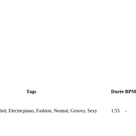
Tags
Durée
BPM
fied, Electricpiano, Fashion, Neutral, Groovy, Sexy
1:55
-