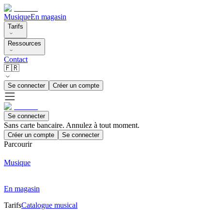
Musique
En magasin
Tarifs
Ressources
Contact
🇫🇷
Se connecter
Créer un compte
Se connecter
Sans carte bancaire. Annulez à tout moment.
Créer un compte
Se connecter
Parcourir
Musique
En magasin
Tarifs
Catalogue musical