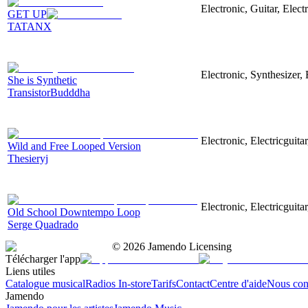
Electronic, Guitar, Elect
GET UP
TATANX
Electronic, Synthesizer
She is Synthetic
TransistorBudddha
Electronic, Electricguit
Wild and Free Looped Version
Thesieryj
Electronic, Electricguit
Old School Downtempo Loop
Serge Quadrado
©
2026
Jamendo Licensing
Télécharger l'app
Liens utiles
Catalogue musical
Radios In-store
Tarifs
Contact
Centre d'aide
Nous con
Jamendo