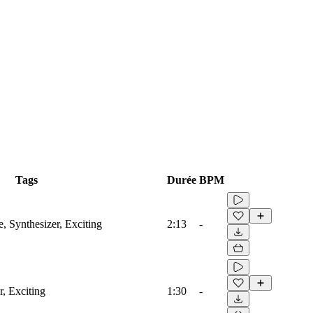
Tags
Durée
BPM
, Synthesizer, Exciting
2:13
-
r, Exciting
1:30
-