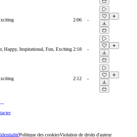
Exciting
2:06
-
, Happy, Inspirational, Fun, Exciting
2:18
-
Exciting
2:12
-
tacter
identialité
Politique des cookies
Violation de droits d'auteur