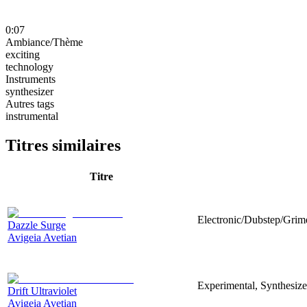
0:07
Ambiance/Thème
exciting
technology
Instruments
synthesizer
Autres tags
instrumental
Titres similaires
Titre
Electronic/Dubstep/Grime
Dazzle Surge
Avigeia Avetian
Experimental, Synthesize
Drift Ultraviolet
Avigeia Avetian