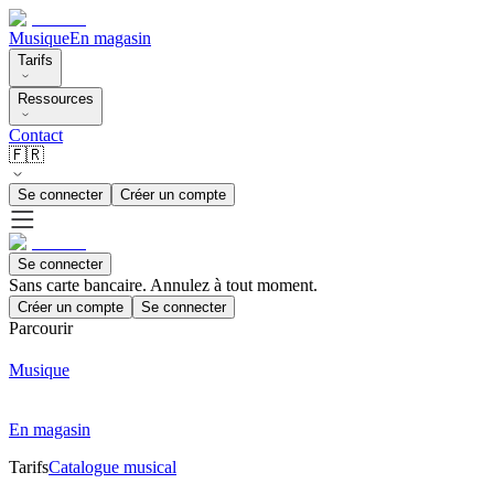
Musique
En magasin
Tarifs
Ressources
Contact
🇫🇷
Se connecter
Créer un compte
Se connecter
Sans carte bancaire. Annulez à tout moment.
Créer un compte
Se connecter
Parcourir
Musique
En magasin
Tarifs
Catalogue musical