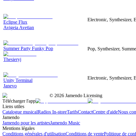
Electronic, Synthesizer, 
Eclipse Flux
Avigeia Avetian
Summer Party Funky Pop
Pop, Synthesizer, Summer
Thesieryj
Electronic, Synthesizer, 
Unity Terminal
Janevo
©
2026
Jamendo Licensing
Télécharger l'app
Liens utiles
Catalogue musical
Radios In-store
Tarifs
Contact
Centre d'aide
Nous con
Jamendo
Jamendo pour les artistes
Jamendo Music
Mentions légales
Conditions générales d'utilisation
Conditions de vente
Politique de conf