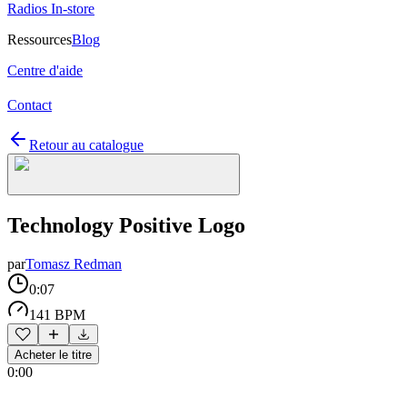
Radios In-store
Ressources
Blog
Centre d'aide
Contact
Retour au catalogue
Technology Positive Logo
par
Tomasz Redman
0:07
141 BPM
Acheter le titre
0:00