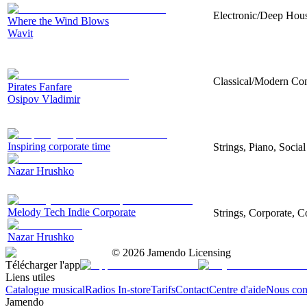
Electronic/Deep House
Where the Wind Blows
Wavit
Classical/Modern Com
Pirates Fanfare
Osipov Vladimir
Inspiring corporate time
Strings, Piano, Socia
Nazar Hrushko
Melody Tech Indie Corporate
Strings, Corporate, 
Nazar Hrushko
©
2026
Jamendo Licensing
Télécharger l'app
Liens utiles
Catalogue musical
Radios In-store
Tarifs
Contact
Centre d'aide
Nous con
Jamendo