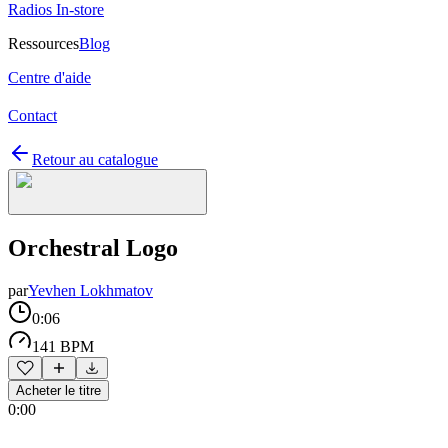
Radios In-store
Ressources
Blog
Centre d'aide
Contact
Retour au catalogue
Orchestral Logo
par
Yevhen Lokhmatov
0:06
141 BPM
Acheter le titre
0:00