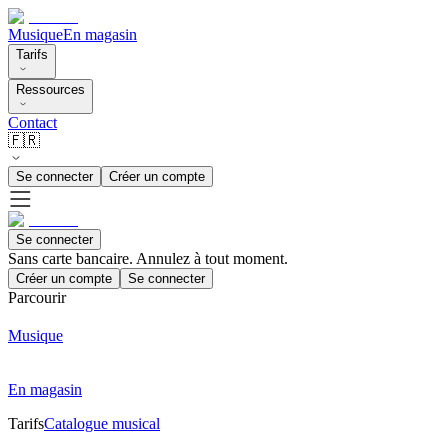
Musique
En magasin
Tarifs
Ressources
Contact
🇫🇷
Se connecter
Créer un compte
Se connecter
Sans carte bancaire. Annulez à tout moment.
Créer un compte
Se connecter
Parcourir
Musique
En magasin
Tarifs
Catalogue musical