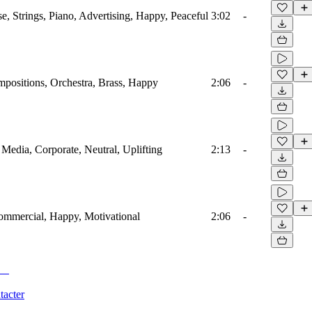
, Strings, Piano, Advertising, Happy, Peaceful
3:02
-
positions, Orchestra, Brass, Happy
2:06
-
l Media, Corporate, Neutral, Uplifting
2:13
-
Commercial, Happy, Motivational
2:06
-
tacter