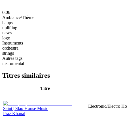
0:06
Ambiance/Thème
happy
uplifting
news
logo
Instruments
orchestra
strings
Autres tags
instrumental
Titres similaires
Titre
Electronic/Electro Ho
Saint | Slap House Music
Praz Khanal