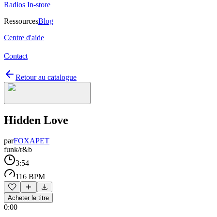
Radios In-store
Ressources
Blog
Centre d'aide
Contact
Retour au catalogue
Hidden Love
par
FOXAPET
funk/r&b
3:54
116 BPM
Acheter le titre
0:00