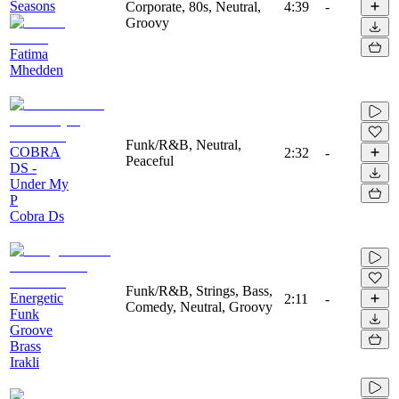
Seasons
Corporate, 80s, Neutral,
4:39
-
Groovy
Fatima
Mhedden
Funk/R&B, Neutral,
COBRA
2:32
-
Peaceful
DS -
Under My
P
Cobra Ds
Funk/R&B, Strings, Bass,
Energetic
2:11
-
Comedy, Neutral, Groovy
Funk
Groove
Brass
Irakli