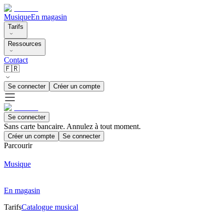
Musique
En magasin
Tarifs
Ressources
Contact
🇫🇷
Se connecter
Créer un compte
Se connecter
Sans carte bancaire. Annulez à tout moment.
Créer un compte
Se connecter
Parcourir
Musique
En magasin
Tarifs
Catalogue musical