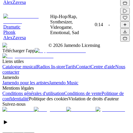
AlexZavesa
Hip-Hop/Rap,
Synthesizer,
0:14
-
Dramatic
Videogame,
Phonk
Emotional, Sad
AlexZavesa
©
2026
Jamendo Licensing
Télécharger l'app
Liens utiles
Catalogue musical
Radios In-store
Tarifs
Contact
Centre d'aide
Nous
contacter
Jamendo
Jamendo pour les artistes
Jamendo Music
Mentions légales
Conditions générales d'utilisation
Conditions de vente
Politique de
confidentialité
Politique des cookies
Violation de droits d'auteur
Suivez-nous