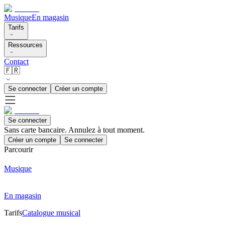
Musique
En magasin
Tarifs
Ressources
Contact
🇫🇷
Se connecter
Créer un compte
Se connecter
Sans carte bancaire. Annulez à tout moment.
Créer un compte
Se connecter
Parcourir
Musique
En magasin
Tarifs
Catalogue musical