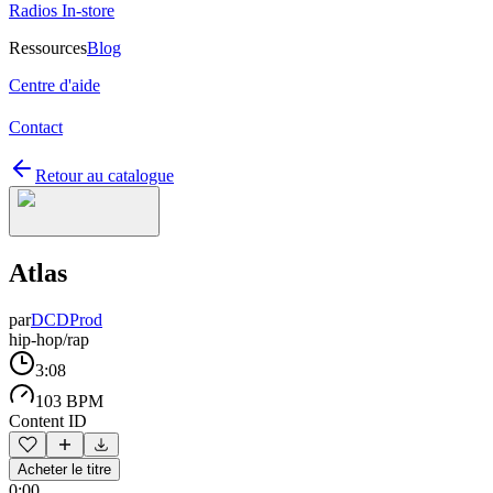
Radios In-store
Ressources
Blog
Centre d'aide
Contact
Retour au catalogue
Atlas
par
DCDProd
hip-hop/rap
3:08
103 BPM
Content ID
Acheter le titre
0:00