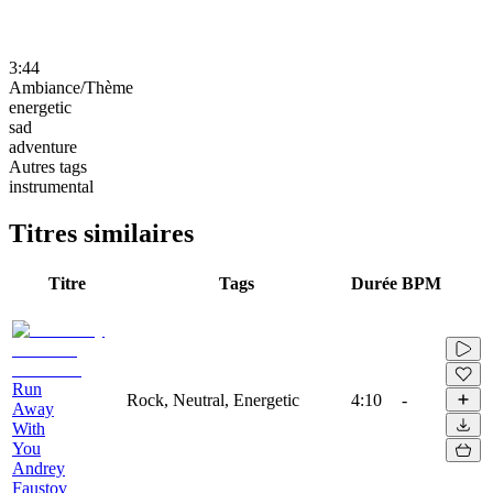
3:44
Ambiance/Thème
energetic
sad
adventure
Autres tags
instrumental
Titres similaires
Titre
Tags
Durée
BPM
Run
Rock, Neutral, Energetic
4:10
-
Away
With
You
Andrey
Faustov