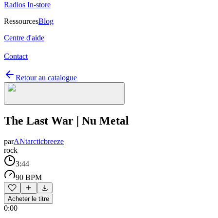
Radios In-store
Ressources
Blog
Centre d'aide
Contact
Retour au catalogue
The Last War | Nu Metal
par
ANtarcticbreeze
rock
3:44
90 BPM
Acheter le titre
0:00