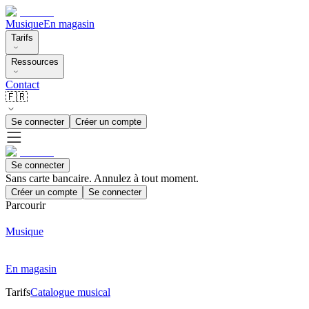
Musique
En magasin
Tarifs
Ressources
Contact
🇫🇷
Se connecter
Créer un compte
Se connecter
Sans carte bancaire. Annulez à tout moment.
Créer un compte
Se connecter
Parcourir
Musique
En magasin
Tarifs
Catalogue musical