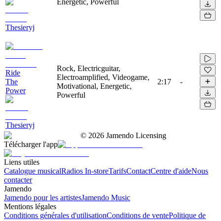
Energetic, Powerful
Thesieryj
Rock, Electricguitar,
Ride
Electroamplified, Videogame,
The
2:17
-
Motivational, Energetic,
Power
Powerful
Thesieryj
©
2026
Jamendo Licensing
Télécharger l'app
Liens utiles
Catalogue musical
Radios In-store
Tarifs
Contact
Centre d'aide
Nous
contacter
Jamendo
Jamendo pour les artistes
Jamendo Music
Mentions légales
Conditions générales d'utilisation
Conditions de vente
Politique de