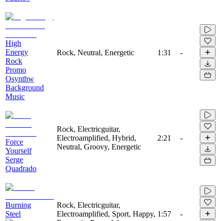
High
Energy
Rock, Neutral, Energetic
1:31
-
Rock
Promo
Osynthw
Background
Music
Rock, Electricguitar,
Electroamplified, Hybrid,
2:21
-
Force
Neutral, Groovy, Energetic
Yourself
Serge
Quadrado
Burning
Rock, Electricguitar,
Steel
Electroamplified, Sport, Happy,
1:57
-