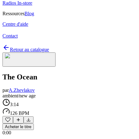
Radios In-store
Ressources
Blog
Centre d'aide
Contact
Retour au catalogue
The Ocean
par
A.Zhevlakov
ambient/new age
3:14
126 BPM
Acheter le titre
0:00