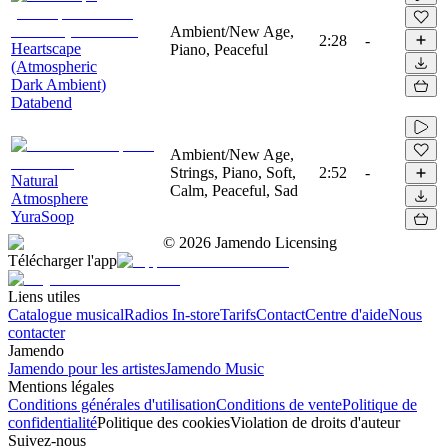
Ambient/New Age,
2:28
-
Heartscape
Piano, Peaceful
(Atmospheric
Dark Ambient)
Databend
Ambient/New Age,
Strings, Piano, Soft,
2:52
-
Natural
Calm, Peaceful, Sad
Atmosphere
YuraSoop
©
2026
Jamendo Licensing
Télécharger l'app
Liens utiles
Catalogue musical
Radios In-store
Tarifs
Contact
Centre d'aide
Nous
contacter
Jamendo
Jamendo pour les artistes
Jamendo Music
Mentions légales
Conditions générales d'utilisation
Conditions de vente
Politique de
confidentialité
Politique des cookies
Violation de droits d'auteur
Suivez-nous