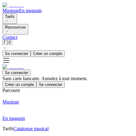
Musique
En magasin
Tarifs
Ressources
Contact
🇫🇷
Se connecter
Créer un compte
Se connecter
Sans carte bancaire. Annulez à tout moment.
Créer un compte
Se connecter
Parcourir
Musique
En magasin
Tarifs
Catalogue musical