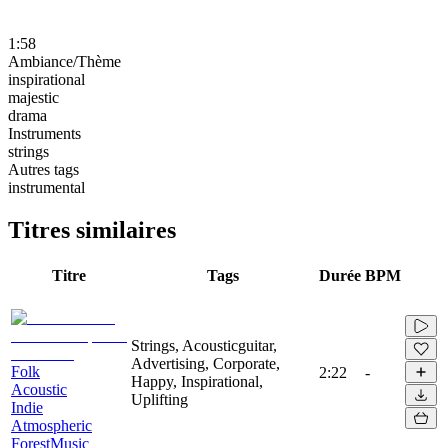
1:58
Ambiance/Thème
inspirational
majestic
drama
Instruments
strings
Autres tags
instrumental
Titres similaires
Titre
Tags
Durée
BPM
Strings, Acousticguitar,
Advertising, Corporate,
Folk
2:22
-
Happy, Inspirational,
Acoustic
Uplifting
Indie
Atmospheric
ForestMusic