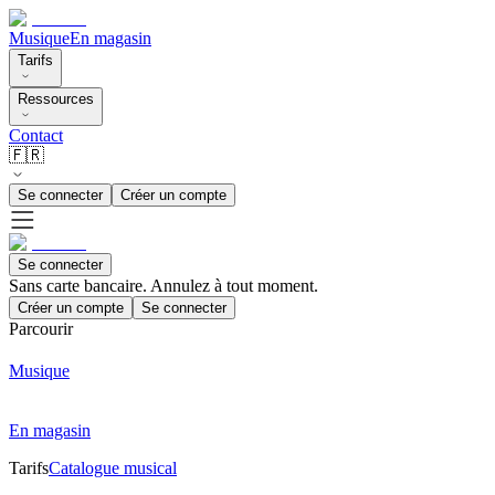
Musique
En magasin
Tarifs
Ressources
Contact
🇫🇷
Se connecter
Créer un compte
Se connecter
Sans carte bancaire. Annulez à tout moment.
Créer un compte
Se connecter
Parcourir
Musique
En magasin
Tarifs
Catalogue musical