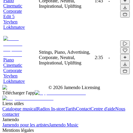
Piano
Corporate, Neutral,
1:43
-
Cinematic
Inspirational, Uplifting
Corporate
Edit 5
Yevhen
Lokhmatov
Strings, Piano, Advertising,
Corporate, Neutral,
2:35
-
Piano
Inspirational, Uplifting
Cinematic
Corporate
Yevhen
Lokhmatov
©
2026
Jamendo Licensing
Télécharger l'app
Liens utiles
Catalogue musical
Radios In-store
Tarifs
Contact
Centre d'aide
Nous
contacter
Jamendo
Jamendo pour les artistes
Jamendo Music
Mentions légales