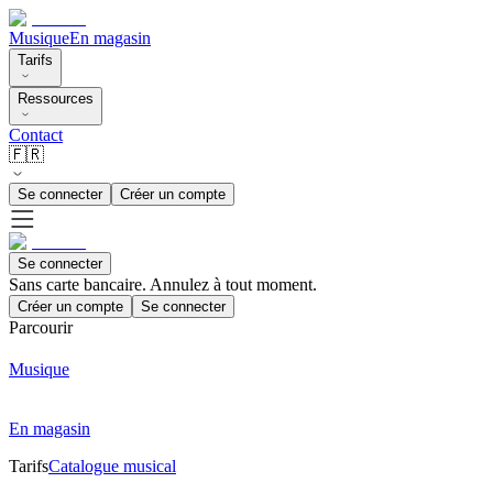
Musique
En magasin
Tarifs
Ressources
Contact
🇫🇷
Se connecter
Créer un compte
Se connecter
Sans carte bancaire. Annulez à tout moment.
Créer un compte
Se connecter
Parcourir
Musique
En magasin
Tarifs
Catalogue musical