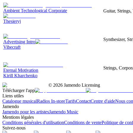
Ambient Technological Corporate
Guitar, Strings
Thesieryj
Synthesizer, St
Advertising Intro
Vibecraft
Strings, Corpor
Eternal Motivation
Kirill Kharchenko
©
2026
Jamendo Licensing
Télécharger l'app
Liens utiles
Catalogue musical
Radios In-store
Tarifs
Contact
Centre d'aide
Nous con
Jamendo
Jamendo pour les artistes
Jamendo Music
Mentions légales
Conditions générales d'utilisation
Conditions de vente
Politique de conf
Suivez-nous