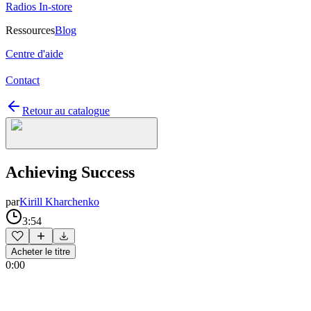
Radios In-store
Ressources
Blog
Centre d'aide
Contact
Retour au catalogue
Achieving Success
par
Kirill Kharchenko
3:54
Acheter le titre
0:00