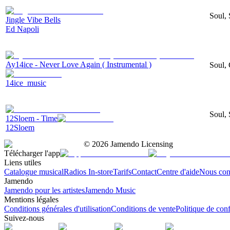
Soul, 
Jingle Vibe Bells
Ed Napoli
Ay14ice - Never Love Again ( Instrumental )
Soul, 
14ice_music
Soul, 
12Sloem - Time
12Sloem
©
2026
Jamendo Licensing
Télécharger l'app
Liens utiles
Catalogue musical
Radios In-store
Tarifs
Contact
Centre d'aide
Nous con
Jamendo
Jamendo pour les artistes
Jamendo Music
Mentions légales
Conditions générales d'utilisation
Conditions de vente
Politique de conf
Suivez-nous