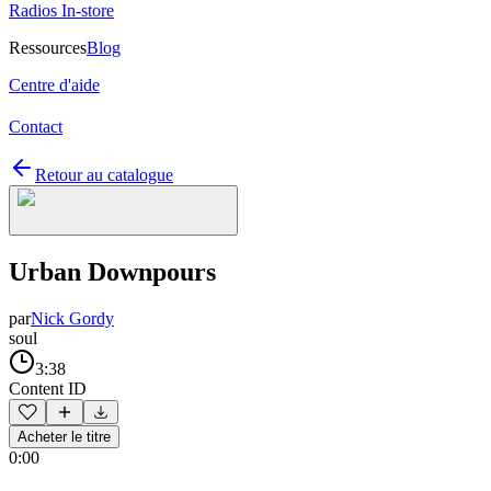
Radios In-store
Ressources
Blog
Centre d'aide
Contact
Retour au catalogue
Urban Downpours
par
Nick Gordy
soul
3:38
Content ID
Acheter le titre
0:00