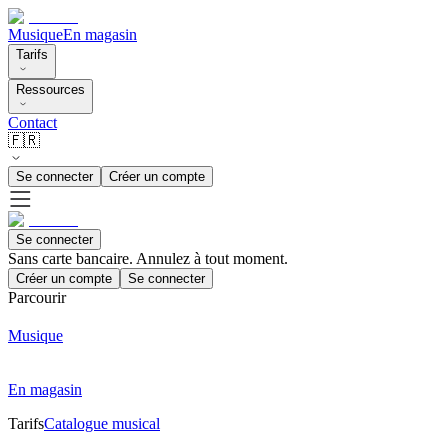
Musique
En magasin
Tarifs
Ressources
Contact
🇫🇷
Se connecter
Créer un compte
Se connecter
Sans carte bancaire. Annulez à tout moment.
Créer un compte
Se connecter
Parcourir
Musique
En magasin
Tarifs
Catalogue musical