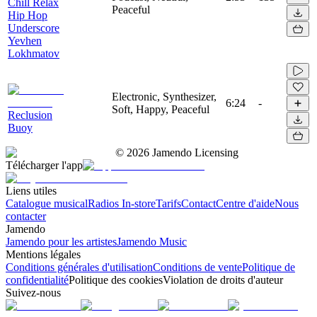
Chill Relax
Peaceful
Hip Hop
Underscore
Yevhen
Lokhmatov
Electronic, Synthesizer,
6:24
-
Soft, Happy, Peaceful
Reclusion
Buoy
©
2026
Jamendo Licensing
Télécharger l'app
Liens utiles
Catalogue musical
Radios In-store
Tarifs
Contact
Centre d'aide
Nous
contacter
Jamendo
Jamendo pour les artistes
Jamendo Music
Mentions légales
Conditions générales d'utilisation
Conditions de vente
Politique de
confidentialité
Politique des cookies
Violation de droits d'auteur
Suivez-nous