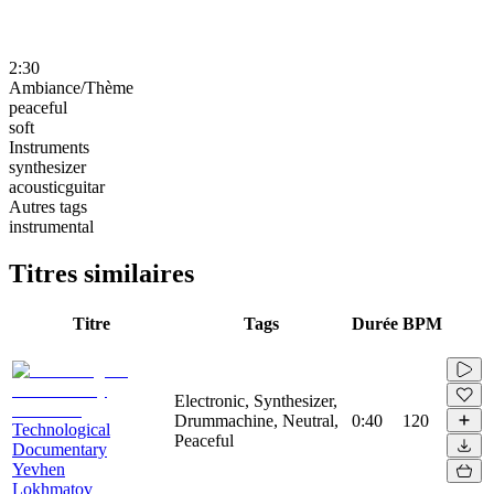
2:30
Ambiance/Thème
peaceful
soft
Instruments
synthesizer
acousticguitar
Autres tags
instrumental
Titres similaires
Titre
Tags
Durée
BPM
Electronic, Synthesizer,
Drummachine, Neutral,
0:40
120
Technological
Peaceful
Documentary
Yevhen
Lokhmatov