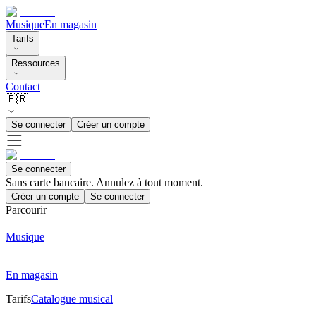
Musique
En magasin
Tarifs
Ressources
Contact
🇫🇷
Se connecter
Créer un compte
Se connecter
Sans carte bancaire. Annulez à tout moment.
Créer un compte
Se connecter
Parcourir
Musique
En magasin
Tarifs
Catalogue musical