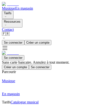
Musique
En magasin
Tarifs
Ressources
Contact
🇫🇷
Se connecter
Créer un compte
Se connecter
Sans carte bancaire. Annulez à tout moment.
Créer un compte
Se connecter
Parcourir
Musique
En magasin
Tarifs
Catalogue musical