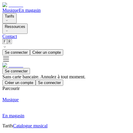
Musique
En magasin
Tarifs
Ressources
Contact
🇫🇷
Se connecter
Créer un compte
Se connecter
Sans carte bancaire. Annulez à tout moment.
Créer un compte
Se connecter
Parcourir
Musique
En magasin
Tarifs
Catalogue musical