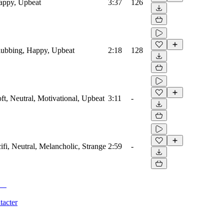
Happy, Upbeat
3:37
126
Clubbing, Happy, Upbeat
2:18
128
oft, Neutral, Motivational, Upbeat
3:11
-
cifi, Neutral, Melancholic, Strange
2:59
-
tacter