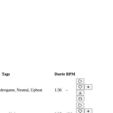
Tags
Durée
BPM
Videogame, Neutral, Upbeat
1:36
-