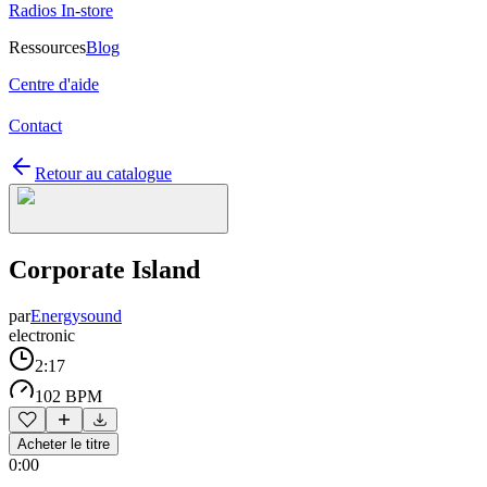
Radios In-store
Ressources
Blog
Centre d'aide
Contact
Retour au catalogue
Corporate Island
par
Energysound
electronic
2:17
102 BPM
Acheter le titre
0:00