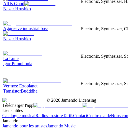
Electronic, Synthesizer, 
All is Good
Nazar Hrushko
Aggresive industrial bass
Electronic, Synthesizer, 
Nazar Hrushko
Electronic, Synthesizer, S
La Lune
Igor Pumphonia
Electronic, Synthesizer, S
Vermos: Exoplanet
TransistorBudddha
©
2026
Jamendo Licensing
Télécharger l'app
Liens utiles
Catalogue musical
Radios In-store
Tarifs
Contact
Centre d'aide
Nous con
Jamendo
Jamendo pour les artistes
Jamendo Music