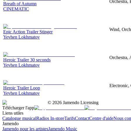
Orchestra, 
Breath of Autumn
CINEMATIC
Wind, Orche
Epic Action Trailer Stinger
Yevhen Lokhmatov
Orchestra, 
Heroic Trailer 30 seconds
Yevhen Lokhmatov
Electronic,
Heroic Trailer Loop
Yevhen Lokhmatov
©
2026
Jamendo Licensing
Télécharger l'app
Liens utiles
Catalogue musical
Radios In-store
Tarifs
Contact
Centre d'aide
Nous con
Jamendo
Jamendo pour les artistes
Jamendo Music