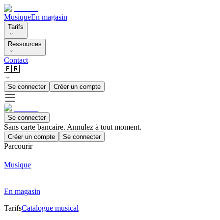
Musique
En magasin
Tarifs
Ressources
Contact
🇫🇷
Se connecter
Créer un compte
Se connecter
Sans carte bancaire. Annulez à tout moment.
Créer un compte
Se connecter
Parcourir
Musique
En magasin
Tarifs
Catalogue musical