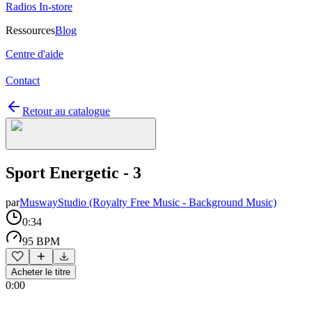
Radios In-store
Ressources
Blog
Centre d'aide
Contact
Retour au catalogue
Sport Energetic - 3
par
MuswayStudio (Royalty Free Music - Background Music)
0:34
95 BPM
Acheter le titre
0:00