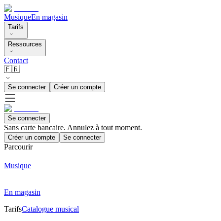
Musique
En magasin
Tarifs
Ressources
Contact
🇫🇷
Se connecter
Créer un compte
Se connecter
Sans carte bancaire. Annulez à tout moment.
Créer un compte
Se connecter
Parcourir
Musique
En magasin
Tarifs
Catalogue musical