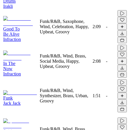
Drums
Irakli
Funk/R&B, Saxophone,
Wind, Celebration, Happy,
2:09
-
Good To
Upbeat, Groovy
Be Alive
Infraction
Funk/R&B, Wind, Brass,
Social Media, Happy,
2:08
-
In The
Upbeat, Groovy
Now
Infraction
Funk/R&B, Wind,
Synthesizer, Brass, Urban,
1:51
-
Funk
Groovy
Jack Jack
Funk/R&B, Wind, Brass,