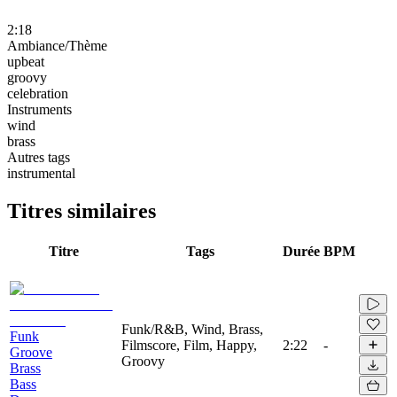
2:18
Ambiance/Thème
upbeat
groovy
celebration
Instruments
wind
brass
Autres tags
instrumental
Titres similaires
Titre
Tags
Durée
BPM
Funk/R&B, Wind, Brass,
Funk
Filmscore, Film, Happy,
2:22
-
Groove
Groovy
Brass
Bass