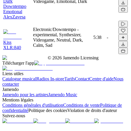
Dark
Videogame, Emotional, Dark
Downtempo
Emotional
AlexZavesa
Electronic/Downtempo -
experimental, Synthesizer,
5:38
-
Videogame, Neutral, Dark,
Kiss
Calm, Sad
XLR:840
©
2026
Jamendo Licensing
Télécharger l'app
Liens utiles
Catalogue musical
Radios In-store
Tarifs
Contact
Centre d'aide
Nous
contacter
Jamendo
Jamendo pour les artistes
Jamendo Music
Mentions légales
Conditions générales d'utilisation
Conditions de vente
Politique de
confidentialité
Politique des cookies
Violation de droits d'auteur
Suivez-nous