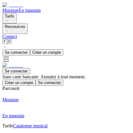
Musique
En magasin
Tarifs
Ressources
Contact
🇫🇷
Se connecter
Créer un compte
Se connecter
Sans carte bancaire. Annulez à tout moment.
Créer un compte
Se connecter
Parcourir
Musique
En magasin
Tarifs
Catalogue musical