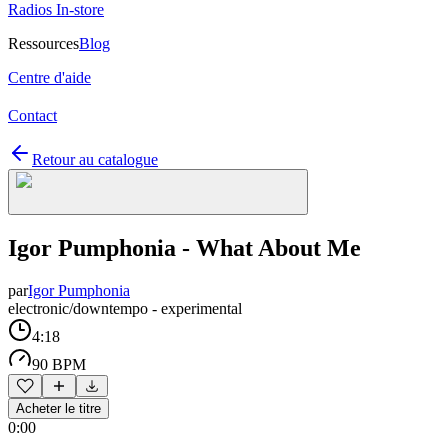
Radios In-store
Ressources
Blog
Centre d'aide
Contact
Retour au catalogue
Igor Pumphonia - What About Me
par
Igor Pumphonia
electronic/downtempo - experimental
4:18
90 BPM
Acheter le titre
0:00