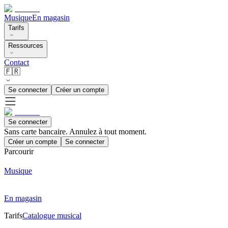
Musique
En magasin
Tarifs
Ressources
Contact
🇫🇷
Se connecter
Créer un compte
Se connecter
Sans carte bancaire. Annulez à tout moment.
Créer un compte
Se connecter
Parcourir
Musique
En magasin
Tarifs
Catalogue musical