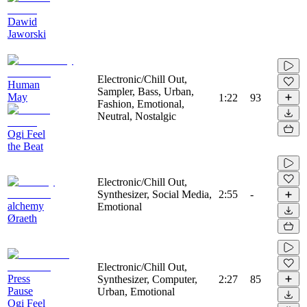
Dawid
Jaworski
Electronic/Chill Out,
Human
Sampler, Bass, Urban,
May
1:22
93
Fashion, Emotional,
Neutral, Nostalgic
Ogi Feel
the Beat
Electronic/Chill Out,
Synthesizer, Social Media,
2:55
-
alchemy
Emotional
Øraeth
Electronic/Chill Out,
Press
Synthesizer, Computer,
2:27
85
Pause
Urban, Emotional
Ogi Feel