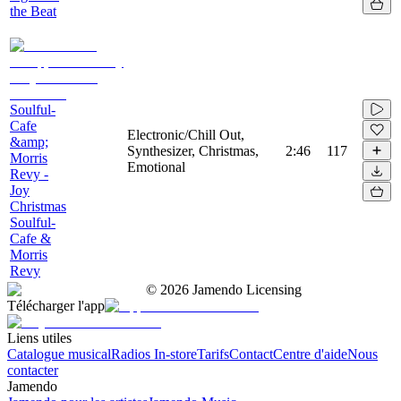
the Beat
Soulful-
Cafe
Electronic/Chill Out,
&amp;
Synthesizer, Christmas,
2:46
117
Morris
Emotional
Revy -
Joy
Christmas
Soulful-
Cafe &
Morris
Revy
©
2026
Jamendo Licensing
Télécharger l'app
Liens utiles
Catalogue musical
Radios In-store
Tarifs
Contact
Centre d'aide
Nous
contacter
Jamendo