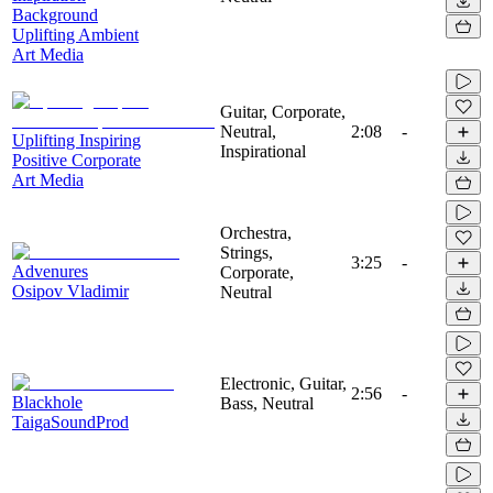
Background
Uplifting Ambient
Art Media
Guitar, Corporate,
Neutral,
2:08
-
Uplifting Inspiring
Inspirational
Positive Corporate
Art Media
Orchestra,
Strings,
3:25
-
Advenures
Corporate,
Osipov Vladimir
Neutral
Electronic, Guitar,
2:56
-
Blackhole
Bass, Neutral
TaigaSoundProd