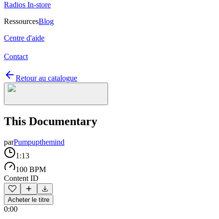
Radios In-store
Ressources
Blog
Centre d'aide
Contact
Retour au catalogue
This Documentary
par
Pumpupthemind
1:13
100 BPM
Content ID
Acheter le titre
0:00