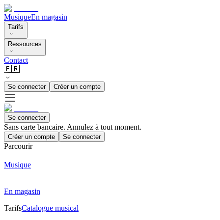
Musique
En magasin
Tarifs
Ressources
Contact
🇫🇷
Se connecter
Créer un compte
Se connecter
Sans carte bancaire. Annulez à tout moment.
Créer un compte
Se connecter
Parcourir
Musique
En magasin
Tarifs
Catalogue musical