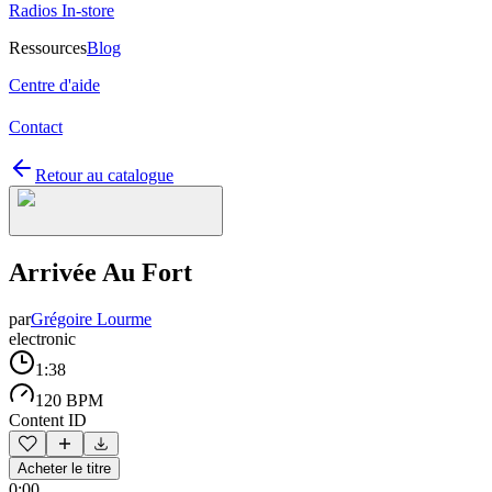
Radios In-store
Ressources
Blog
Centre d'aide
Contact
Retour au catalogue
Arrivée Au Fort
par
Grégoire Lourme
electronic
1:38
120 BPM
Content ID
Acheter le titre
0:00