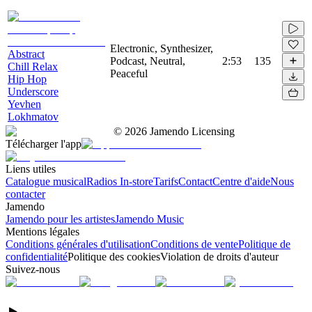
Electronic, Synthesizer,
Abstract
Podcast, Neutral,
2:53
135
Chill Relax
Peaceful
Hip Hop
Underscore
Yevhen
Lokhmatov
©
2026
Jamendo Licensing
Télécharger l'app
Liens utiles
Catalogue musical
Radios In-store
Tarifs
Contact
Centre d'aide
Nous
contacter
Jamendo
Jamendo pour les artistes
Jamendo Music
Mentions légales
Conditions générales d'utilisation
Conditions de vente
Politique de
confidentialité
Politique des cookies
Violation de droits d'auteur
Suivez-nous