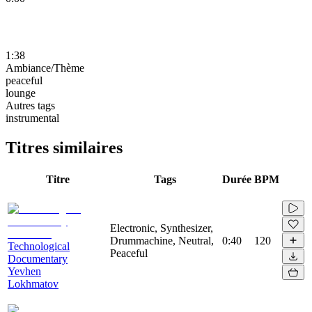
1:38
Ambiance/Thème
peaceful
lounge
Autres tags
instrumental
Titres similaires
Titre
Tags
Durée
BPM
Electronic, Synthesizer,
Drummachine, Neutral,
0:40
120
Technological
Peaceful
Documentary
Yevhen
Lokhmatov