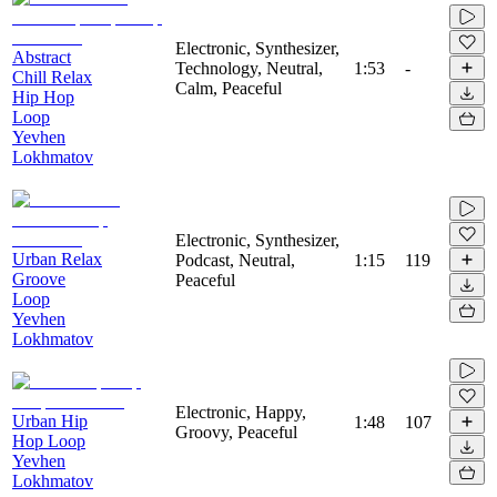
Electronic, Synthesizer,
Abstract
Technology, Neutral,
1:53
-
Chill Relax
Calm, Peaceful
Hip Hop
Loop
Yevhen
Lokhmatov
Electronic, Synthesizer,
Urban Relax
Podcast, Neutral,
1:15
119
Groove
Peaceful
Loop
Yevhen
Lokhmatov
Electronic, Happy,
Urban Hip
1:48
107
Groovy, Peaceful
Hop Loop
Yevhen
Lokhmatov