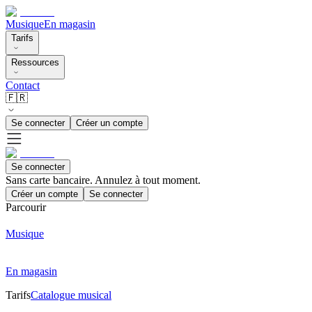
Musique
En magasin
Tarifs
Ressources
Contact
🇫🇷
Se connecter
Créer un compte
Se connecter
Sans carte bancaire. Annulez à tout moment.
Créer un compte
Se connecter
Parcourir
Musique
En magasin
Tarifs
Catalogue musical