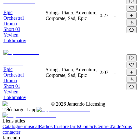
Epic
Strings, Piano, Adventure,
0:27
-
Orchestral
Corporate, Sad, Epic
Drama
Short 03
Yevhen
Lokhmatov
Epic
Strings, Piano, Adventure,
2:07
-
Orchestral
Corporate, Sad, Epic
Drama
Short 01
Yevhen
Lokhmatov
©
2026
Jamendo Licensing
Télécharger l'app
Liens utiles
Catalogue musical
Radios In-store
Tarifs
Contact
Centre d'aide
Nous
contacter
Jamendo