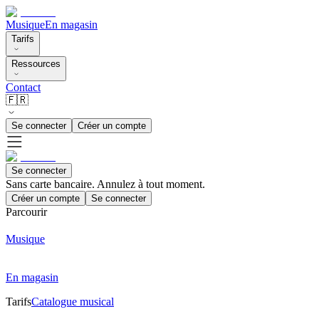
Musique
En magasin
Tarifs
Ressources
Contact
🇫🇷
Se connecter
Créer un compte
Se connecter
Sans carte bancaire. Annulez à tout moment.
Créer un compte
Se connecter
Parcourir
Musique
En magasin
Tarifs
Catalogue musical