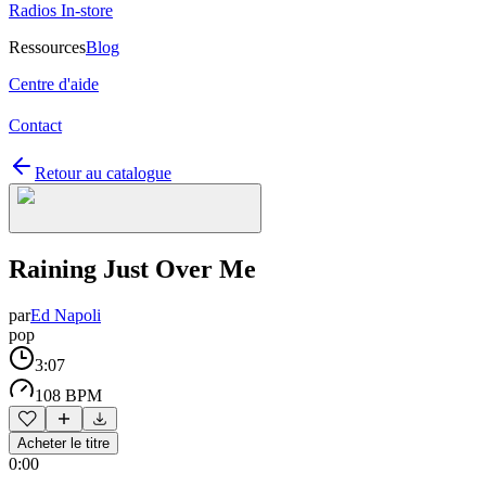
Radios In-store
Ressources
Blog
Centre d'aide
Contact
Retour au catalogue
Raining Just Over Me
par
Ed Napoli
pop
3:07
108 BPM
Acheter le titre
0:00