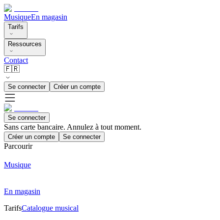
Musique
En magasin
Tarifs
Ressources
Contact
🇫🇷
Se connecter
Créer un compte
Se connecter
Sans carte bancaire. Annulez à tout moment.
Créer un compte
Se connecter
Parcourir
Musique
En magasin
Tarifs
Catalogue musical