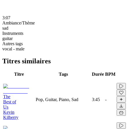
3:07
Ambiance/Thème
sad
Instruments
guitar
Autres tags
vocal - male
Titres similaires
Titre
Tags
Durée
BPM
The
Pop, Guitar, Piano, Sad
3:45
-
Best of
Us
Kevin
Kilberry