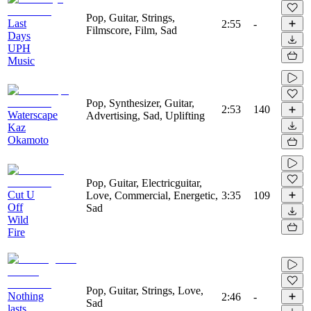
Pop, Guitar, Strings,
Last
2:55
-
Filmscore, Film, Sad
Days
UPH
Music
Pop, Synthesizer, Guitar,
2:53
140
Waterscape
Advertising, Sad, Uplifting
Kaz
Okamoto
Pop, Guitar, Electricguitar,
Cut U
Love, Commercial, Energetic,
3:35
109
Off
Sad
Wild
Fire
Pop, Guitar, Strings, Love,
Nothing
2:46
-
Sad
lasts