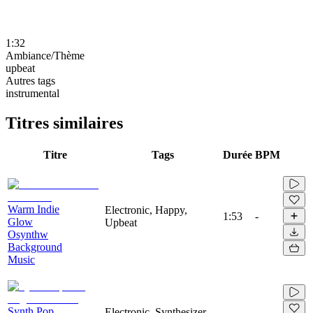
1:32
Ambiance/Thème
upbeat
Autres tags
instrumental
Titres similaires
Titre
Tags
Durée
BPM
Warm Indie
Electronic, Happy,
1:53
-
Glow
Upbeat
Osynthw
Background
Music
Synth Pop
Electronic, Synthesizer,