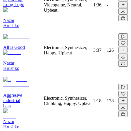
Long Logo
Videogame, Neutral,
1:36
-
Upbeat
Nazar
Hrushko
All is Good
Electronic, Synthesizer,
3:37
126
Happy, Upbeat
Nazar
Hrushko
Aggresive
Electronic, Synthesizer,
industrial
2:18
128
Clubbing, Happy, Upbeat
bass
Nazar
Hrushko