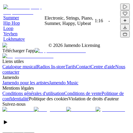
Summer
Electronic, Strings, Piano,
1:16
-
Hip Hop
Summer, Happy, Upbeat
Loop
Yevhen
Lokhmatov
©
2026
Jamendo Licensing
Télécharger l'app
Liens utiles
Catalogue musical
Radios In-store
Tarifs
Contact
Centre d'aide
Nous
contacter
Jamendo
Jamendo pour les artistes
Jamendo Music
Mentions légales
Conditions générales d'utilisation
Conditions de vente
Politique de
confidentialité
Politique des cookies
Violation de droits d'auteur
Suivez-nous