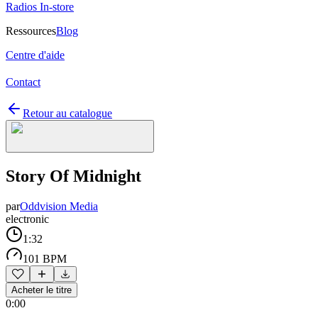
Radios In-store
Ressources
Blog
Centre d'aide
Contact
Retour au catalogue
Story Of Midnight
par
Oddvision Media
electronic
1:32
101 BPM
Acheter le titre
0:00