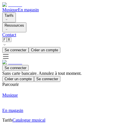
Musique
En magasin
Tarifs
Ressources
Contact
🇫🇷
Se connecter
Créer un compte
Se connecter
Sans carte bancaire. Annulez à tout moment.
Créer un compte
Se connecter
Parcourir
Musique
En magasin
Tarifs
Catalogue musical