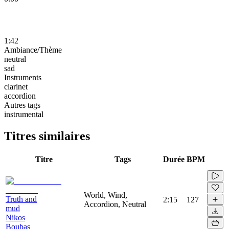
1:42
Ambiance/Thème
neutral
sad
Instruments
clarinet
accordion
Autres tags
instrumental
Titres similaires
Titre
Tags
Durée
BPM
World, Wind,
Truth and
2:15
127
Accordion, Neutral
mud
Nikos
Boubas