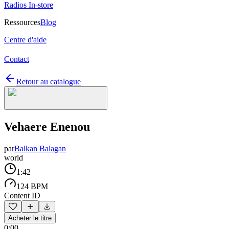
Radios In-store
Ressources
Blog
Centre d'aide
Contact
Retour au catalogue
Vehaere Enenou
par
Balkan Balagan
world
1:42
124 BPM
Content ID
Acheter le titre
0:00