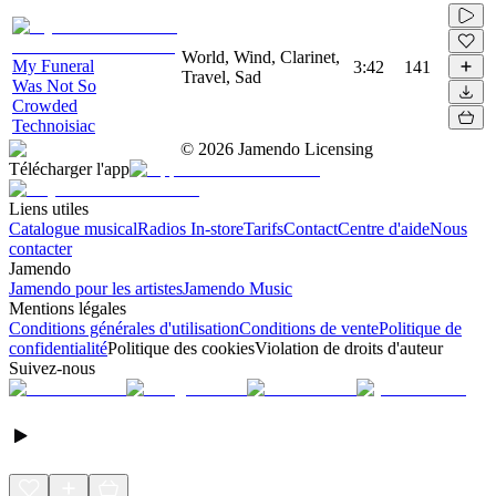
World, Wind, Clarinet,
My Funeral
3:42
141
Travel, Sad
Was Not So
Crowded
Technoisiac
©
2026
Jamendo Licensing
Télécharger l'app
Liens utiles
Catalogue musical
Radios In-store
Tarifs
Contact
Centre d'aide
Nous
contacter
Jamendo
Jamendo pour les artistes
Jamendo Music
Mentions légales
Conditions générales d'utilisation
Conditions de vente
Politique de
confidentialité
Politique des cookies
Violation de droits d'auteur
Suivez-nous