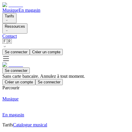
Musique
En magasin
Tarifs
Ressources
Contact
🇫🇷
Se connecter
Créer un compte
Se connecter
Sans carte bancaire. Annulez à tout moment.
Créer un compte
Se connecter
Parcourir
Musique
En magasin
Tarifs
Catalogue musical