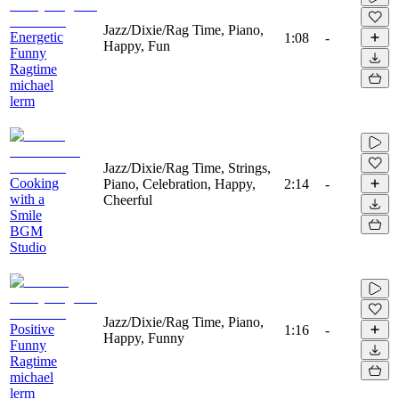
Jazz/Dixie/Rag Time, Piano,
Energetic
1:08
-
Happy, Fun
Funny
Ragtime
michael
lerm
Jazz/Dixie/Rag Time, Strings,
Cooking
Piano, Celebration, Happy,
2:14
-
with a
Cheerful
Smile
BGM
Studio
Jazz/Dixie/Rag Time, Piano,
Positive
1:16
-
Happy, Funny
Funny
Ragtime
michael
lerm