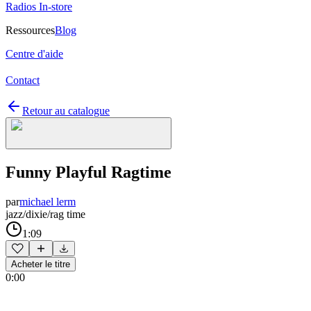
Radios In-store
Ressources
Blog
Centre d'aide
Contact
Retour au catalogue
Funny Playful Ragtime
par
michael lerm
jazz/dixie/rag time
1:09
Acheter le titre
0:00