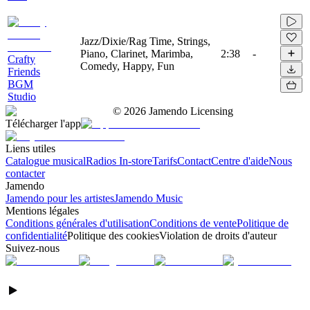
Jazz/Dixie/Rag Time, Strings,
Piano, Clarinet, Marimba,
2:38
-
Crafty
Comedy, Happy, Fun
Friends
BGM
Studio
©
2026
Jamendo Licensing
Télécharger l'app
Liens utiles
Catalogue musical
Radios In-store
Tarifs
Contact
Centre d'aide
Nous
contacter
Jamendo
Jamendo pour les artistes
Jamendo Music
Mentions légales
Conditions générales d'utilisation
Conditions de vente
Politique de
confidentialité
Politique des cookies
Violation de droits d'auteur
Suivez-nous