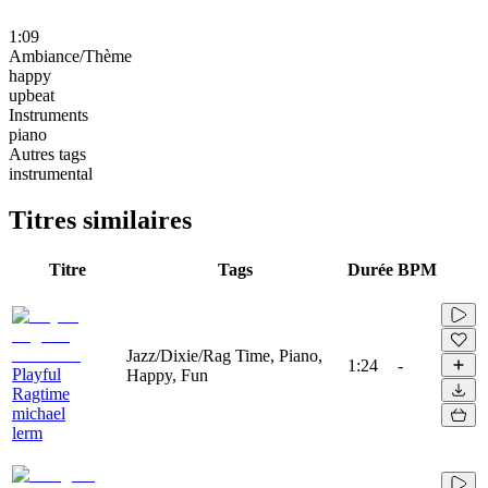
1:09
Ambiance/Thème
happy
upbeat
Instruments
piano
Autres tags
instrumental
Titres similaires
Titre
Tags
Durée
BPM
Jazz/Dixie/Rag Time, Piano,
1:24
-
Playful
Happy, Fun
Ragtime
michael
lerm