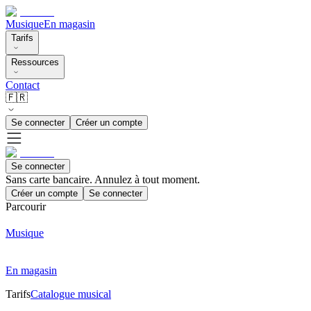
Musique
En magasin
Tarifs
Ressources
Contact
🇫🇷
Se connecter
Créer un compte
Se connecter
Sans carte bancaire. Annulez à tout moment.
Créer un compte
Se connecter
Parcourir
Musique
En magasin
Tarifs
Catalogue musical