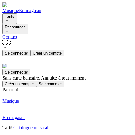
Musique
En magasin
Tarifs
Ressources
Contact
🇫🇷
Se connecter
Créer un compte
Se connecter
Sans carte bancaire. Annulez à tout moment.
Créer un compte
Se connecter
Parcourir
Musique
En magasin
Tarifs
Catalogue musical