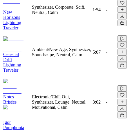
Synthesizer, Corporate, Scifi,
1:54
-
New
Neutral, Calm
Horizons
Lightning
Traveler
Ambient/New Age, Synthesizer,
5:07
-
Celestial
Soundscape, Neutral, Calm
Drift
Lightning
Traveler
Notes
Electronic/Chill Out,
Brisées
Synthesizer, Lounge, Neutral,
3:02
-
Motivational, Calm
Igor
Pumphonia