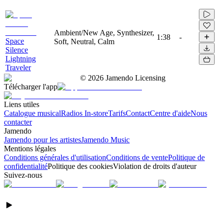
Ambient/New Age, Synthesizer,
1:38
-
Space
Soft, Neutral, Calm
Silence
Lightning
Traveler
©
2026
Jamendo Licensing
Télécharger l'app
Liens utiles
Catalogue musical
Radios In-store
Tarifs
Contact
Centre d'aide
Nous
contacter
Jamendo
Jamendo pour les artistes
Jamendo Music
Mentions légales
Conditions générales d'utilisation
Conditions de vente
Politique de
confidentialité
Politique des cookies
Violation de droits d'auteur
Suivez-nous