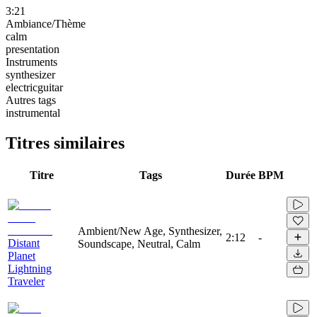
3:21
Ambiance/Thème
calm
presentation
Instruments
synthesizer
electricguitar
Autres tags
instrumental
Titres similaires
Titre
Tags
Durée
BPM
Ambient/New Age, Synthesizer,
2:12
-
Distant
Soundscape, Neutral, Calm
Planet
Lightning
Traveler