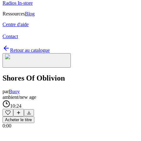
Radios In-store
Ressources
Blog
Centre d'aide
Contact
Retour au catalogue
Shores Of Oblivion
par
Buoy
ambient/new age
10:24
Acheter le titre
0:00