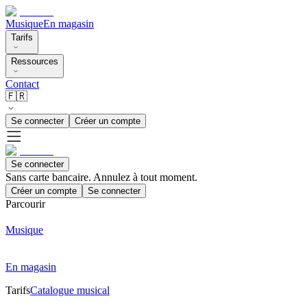
Musique
En magasin
Tarifs
Ressources
Contact
🇫🇷
Se connecter
Créer un compte
Se connecter
Sans carte bancaire. Annulez à tout moment.
Créer un compte
Se connecter
Parcourir
Musique
En magasin
Tarifs
Catalogue musical