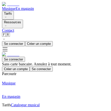
Musique
En magasin
Tarifs
Ressources
Contact
🇫🇷
Se connecter
Créer un compte
Se connecter
Sans carte bancaire. Annulez à tout moment.
Créer un compte
Se connecter
Parcourir
Musique
En magasin
Tarifs
Catalogue musical