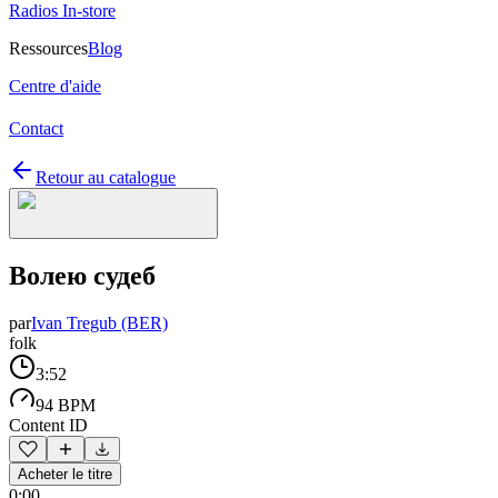
Radios In-store
Ressources
Blog
Centre d'aide
Contact
Retour au catalogue
Волею судеб
par
Ivan Tregub (BER)
folk
3:52
94 BPM
Content ID
Acheter le titre
0:00