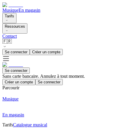
Musique
En magasin
Tarifs
Ressources
Contact
🇫🇷
Se connecter
Créer un compte
Se connecter
Sans carte bancaire. Annulez à tout moment.
Créer un compte
Se connecter
Parcourir
Musique
En magasin
Tarifs
Catalogue musical