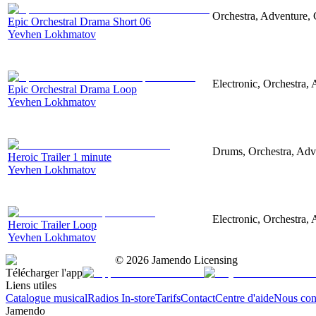
Orchestra, Adventure, 
Epic Orchestral Drama Short 06
Yevhen Lokhmatov
Electronic, Orchestra,
Epic Orchestral Drama Loop
Yevhen Lokhmatov
Drums, Orchestra, Adve
Heroic Trailer 1 minute
Yevhen Lokhmatov
Electronic, Orchestra, 
Heroic Trailer Loop
Yevhen Lokhmatov
©
2026
Jamendo Licensing
Télécharger l'app
Liens utiles
Catalogue musical
Radios In-store
Tarifs
Contact
Centre d'aide
Nous con
Jamendo