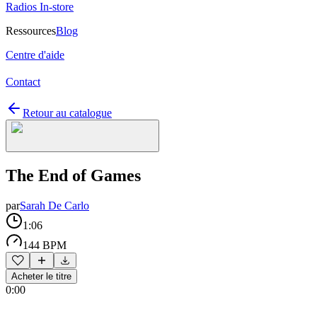
Radios In-store
Ressources
Blog
Centre d'aide
Contact
Retour au catalogue
The End of Games
par
Sarah De Carlo
1:06
144 BPM
Acheter le titre
0:00